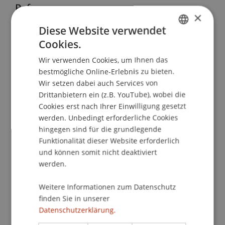
Referenz
×
Diese Website verwendet
Papathanasiou, K. (2024). Wie weit reicht die
Cookies.
staatliche Strafbefugnis? Zum
GERMAN
Strafanwendungsrecht im Allgemeinen und zur
Wir verwenden Cookies, um Ihnen das
ENGLISH
österreichischen Regelung im Besonderen.
bestmögliche Online-Erlebnis zu bieten.
Zeitschrift für Wirtschafts- und
Wir setzen dabei auch Services von
Finanzstrafrecht
(1), 18-30.
Drittanbietern ein (z.B. YouTube), wobei die
Cookies erst nach Ihrer Einwilligung gesetzt
werden. Unbedingt erforderliche Cookies
hingegen sind für die grundlegende
Publikationsart
Funktionalität dieser Website erforderlich
und können somit nicht deaktiviert
Beitrag in wissenschaftlicher Fachzeitschrift
werden.
Weitere Informationen zum Datenschutz
Mitarbeitende
finden Sie in unserer
Datenschutzerklärung.
Prof. Dr. Konstantina
Papathanasiou
LL.M.