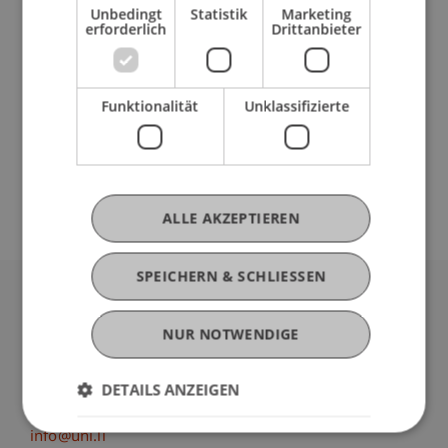
Unbedingt
Statistik
Marketing
erforderlich
Drittanbieter
Beteiligte Einrichtungen
Lehrstuhl für Wirtschaftsstrafrecht, Compliance
Funktionalität
Unklassifizierte
und Digitalisierung
Liechtenstein Business Law School
Wirtschaftsstrafrecht, Compliance und
Digitalisierung
ALLE AKZEPTIEREN
SPEICHERN & SCHLIESSEN
Universität Liechtenstein
NUR NOTWENDIGE
Fürst-Franz-Josef-Strasse
9490 Vaduz
Liechtenstein
DETAILS ANZEIGEN
T +423 265 11 11
info@uni.li