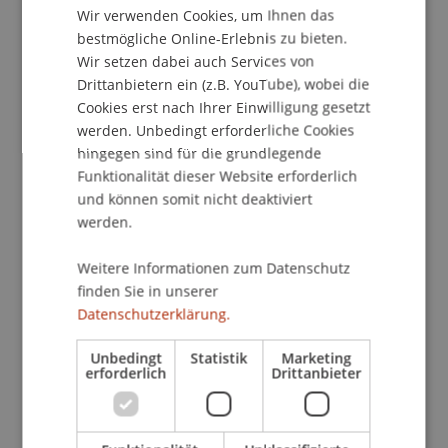
Internationales Symposium Transformationswert
Wir verwenden Cookies, um Ihnen das
ENGLISH
bestmögliche Online-Erlebnis zu bieten.
der gebauten Umwelt, ETH Zürich, Switzerland.
Wir setzen dabei auch Services von
Drittanbietern ein (z.B. YouTube), wobei die
Cookies erst nach Ihrer Einwilligung gesetzt
Publikationsart
werden. Unbedingt erforderliche Cookies
hingegen sind für die grundlegende
Präsentation auf wissenschaftlicher Konferenz
Funktionalität dieser Website erforderlich
und können somit nicht deaktiviert
werden.
Mitarbeitende
Weitere Informationen zum Datenschutz
Prof. Dr. Daniel Stockhammer
finden Sie in unserer
Datenschutzerklärung.
Unbedingt
Statistik
Marketing
Beteiligte Einrichtungen
erforderlich
Drittanbieter
Liechtenstein School of Architecture
Bauerbe und Upcycling