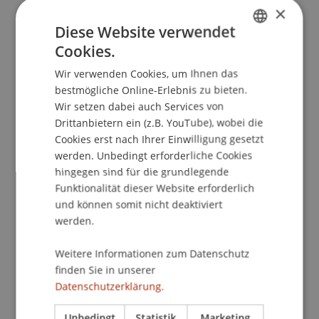
×
a SwissLiechtenstein perspective.
Phase0 - Journal
Diese Website verwendet
für integriertes Planen, Bauen und Betreiben
(3).
Cookies.
GERMAN
Wir verwenden Cookies, um Ihnen das
ENGLISH
Publikationsart
bestmögliche Online-Erlebnis zu bieten.
Wir setzen dabei auch Services von
Beitrag in wissenschaftlicher Fachzeitschrift
Drittanbietern ein (z.B. YouTube), wobei die
Cookies erst nach Ihrer Einwilligung gesetzt
werden. Unbedingt erforderliche Cookies
hingegen sind für die grundlegende
Mitarbeitende
Funktionalität dieser Website erforderlich
und können somit nicht deaktiviert
Prof. Dr. Daniel Stockhammer
werden.
M.Sc.Eng.Arch. Piotr Piotrowski
Weitere Informationen zum Datenschutz
finden Sie in unserer
Beteiligte Einrichtungen
Datenschutzerklärung.
Liechtenstein School of Architecture
Unbedingt
Statistik
Marketing