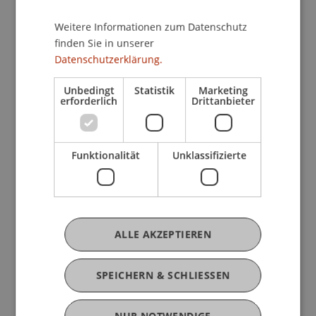
Liechtenstein Business Law School
Weitere Informationen zum Datenschutz
finden Sie in unserer
Datenschutzerklärung.
Forschung
Unbedingt
Statistik
Marketing
Cyberresilienz - eine Analyse von Art 9 Abs 1 und
erforderlich
Drittanbieter
2 EWR-DORA-DG
FFF-Förderprojekt
Juli 2024 bis Dezember 2024 (abgeschlossen)
Für die Verfügbarkeit und Integrität von
Funktionalität
Unklassifizierte
Finanzdienstleistungen spielen Informations- und
Kommunikationstechnologien (IKT) eine
entscheidende Rolle. Die Verordnung (EU)
2022/2554 des Europäischen ...
Weitere
ALLE AKZEPTIEREN
SPEICHERN & SCHLIESSEN
Originalquellen