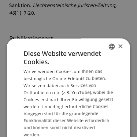
Sanktion.
Liechtensteinische Juristen-Zeitung
,
46
(1), 7-20.
Publikationsart
×
Beitrag in wissenschaftlicher Fachzeitschrift
Diese Website verwendet
Cookies.
GERMAN
Wir verwenden Cookies, um Ihnen das
ENGLISH
Mitarbeitende
bestmögliche Online-Erlebnis zu bieten.
Wir setzen dabei auch Services von
Prof. Dr. Konstantina
Papathanasiou
LL.M.
Drittanbietern ein (z.B. YouTube), wobei die
Cookies erst nach Ihrer Einwilligung gesetzt
werden. Unbedingt erforderliche Cookies
Beteiligte Einrichtungen
hingegen sind für die grundlegende
Funktionalität dieser Website erforderlich
Lehrstuhl für Wirtschaftsstrafrecht, Compliance
und können somit nicht deaktiviert
und Digitalisierung
werden.