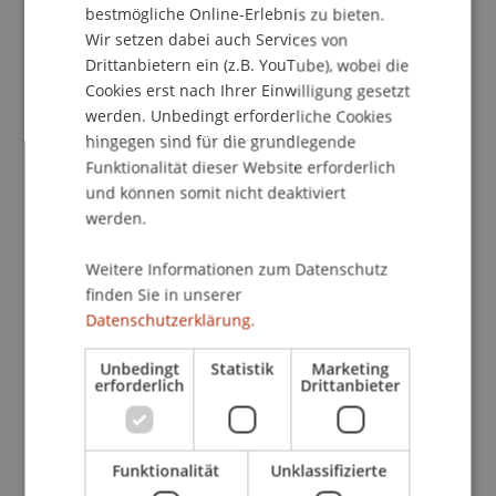
bestmögliche Online-Erlebnis zu bieten.
Wir setzen dabei auch Services von
Drittanbietern ein (z.B. YouTube), wobei die
Publikationsart
Cookies erst nach Ihrer Einwilligung gesetzt
werden. Unbedingt erforderliche Cookies
Wissenschaftlicher Vortrag
hingegen sind für die grundlegende
Funktionalität dieser Website erforderlich
und können somit nicht deaktiviert
Mitarbeitende
werden.
Prof. Dr. Bernhard Burtscher
Weitere Informationen zum Datenschutz
finden Sie in unserer
Datenschutzerklärung.
Beteiligte Einrichtungen
Unbedingt
Statistik
Marketing
erforderlich
Drittanbieter
Liechtenstein Business Law School
Bank- und Finanzmarktrecht
Funktionalität
Unklassifizierte