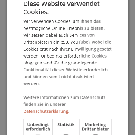
Diese Website verwendet
Strafgesetzbuch. 52. Lieferung
.
Cookies.
GERMAN
Wir verwenden Cookies, um Ihnen das
ENGLISH
bestmögliche Online-Erlebnis zu bieten.
Publikationsart
Wir setzen dabei auch Services von
Beitrag in Gesetzeskommentierung
Drittanbietern ein (z.B. YouTube), wobei die
Cookies erst nach Ihrer Einwilligung gesetzt
werden. Unbedingt erforderliche Cookies
hingegen sind für die grundlegende
Mitarbeitende
Funktionalität dieser Website erforderlich
und können somit nicht deaktiviert
Prof. Dr. Konstantina
Papathanasiou
LL.M.
werden.
Weitere Informationen zum Datenschutz
Beteiligte Einrichtungen
finden Sie in unserer
Datenschutzerklärung.
Lehrstuhl für Wirtschaftsstrafrecht, Compliance
und Digitalisierung
Unbedingt
Statistik
Marketing
Liechtenstein Business Law School
erforderlich
Drittanbieter