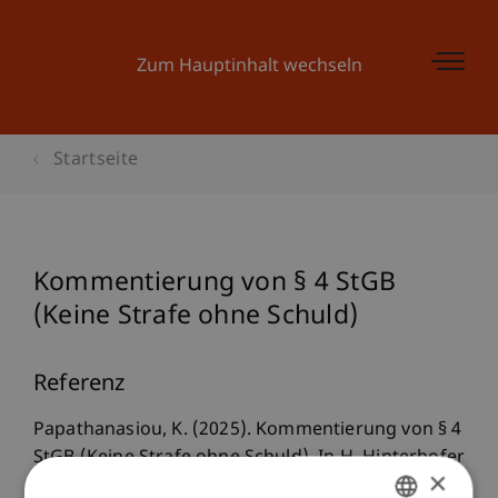
Zum Hauptinhalt wechseln
Startseite
Kommentierung von § 4 StGB
(Keine Strafe ohne Schuld)
Referenz
Papathanasiou, K. (2025). Kommentierung von § 4
StGB (Keine Strafe ohne Schuld). In H. Hinterhofer
×
(Ed.),
Salzburger Kommentar zum