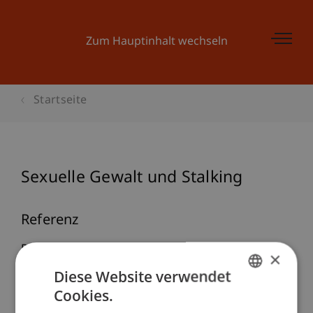
Zum Hauptinhalt wechseln
Startseite
Sexuelle Gewalt und Stalking
Referenz
Papathanasiou, K. (2025, Nov 3).
Sexuelle Gewalt
×
und Stalking
. Verein Frauen in guter Verfassung,
Diese Website verwendet
Eschen, Liechtenstein.
Cookies.
GERMAN