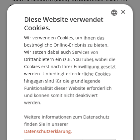
Sanktionenrecht - das liechtensteinische ISG und
×
die neuen EU-Straftatbestände.
Diese Website verwendet
Liechtensteinische Juristen-Zeitung
, 46
(2), 52-60.
Cookies.
GERMAN
Wir verwenden Cookies, um Ihnen das
ENGLISH
bestmögliche Online-Erlebnis zu bieten.
Publikationsart
Wir setzen dabei auch Services von
Drittanbietern ein (z.B. YouTube), wobei die
Beitrag in wissenschaftlicher Fachzeitschrift
Cookies erst nach Ihrer Einwilligung gesetzt
werden. Unbedingt erforderliche Cookies
hingegen sind für die grundlegende
Mitarbeitende
Funktionalität dieser Website erforderlich
und können somit nicht deaktiviert
Prof. Dr. Konstantina
Papathanasiou
LL.M.
werden.
Weitere Informationen zum Datenschutz
finden Sie in unserer
Beteiligte Einrichtungen
Datenschutzerklärung.
Lehrstuhl für Wirtschaftsstrafrecht, Compliance