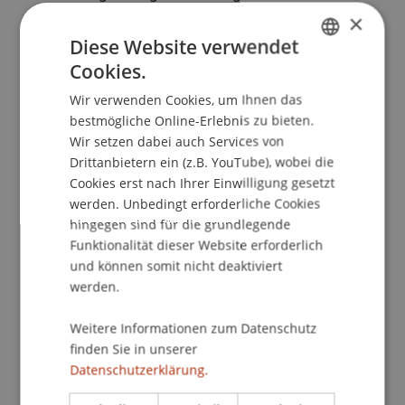
materiellrechtliche Fragestellungen. In K.
×
Papathanasiou (Ed.),
Das neue liechtensteinische
Diese Website verwendet
Verwaltungsstrafgesetz
(pp. 37-63). Wien: Jan
Cookies.
GERMAN
Sramek Verlag.
Wir verwenden Cookies, um Ihnen das
ENGLISH
bestmögliche Online-Erlebnis zu bieten.
Wir setzen dabei auch Services von
Publikationsart
Drittanbietern ein (z.B. YouTube), wobei die
Cookies erst nach Ihrer Einwilligung gesetzt
Beitrag in Sammelband
werden. Unbedingt erforderliche Cookies
hingegen sind für die grundlegende
Funktionalität dieser Website erforderlich
und können somit nicht deaktiviert
Mitarbeitende
werden.
Prof. Dr. Konstantina
Papathanasiou
LL.M.
Weitere Informationen zum Datenschutz
finden Sie in unserer
Datenschutzerklärung.
Beteiligte Einrichtungen