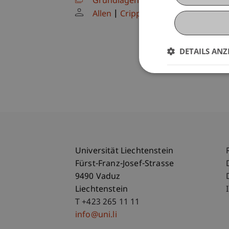
Grundlagenstudio: Entwerfen im r
Allen
Crippa
N.N.
DETAILS ANZ
Universität Liechtenstein
Fürst-Franz-Josef-Strasse
9490 Vaduz
Liechtenstein
T +423 265 11 11
info@uni.li