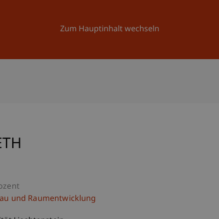
Forschung
Universität
Aktuelles
Zum Hauptinhalt wechseln
ETH
ozent
bau und Raumentwicklung