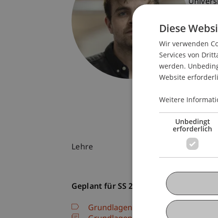
Univers
Fürst-F
Diese Websi
9490 V
Liechte
Wir verwenden Coo
Services von Dritt
T. +423
werden. Unbedingt
ronan.c
Website erforderl
Weitere Informati
Unbedingt
erforderlich
Lehre
Geplant für SS 26
Grundlagenstudio: Entwerfen im r