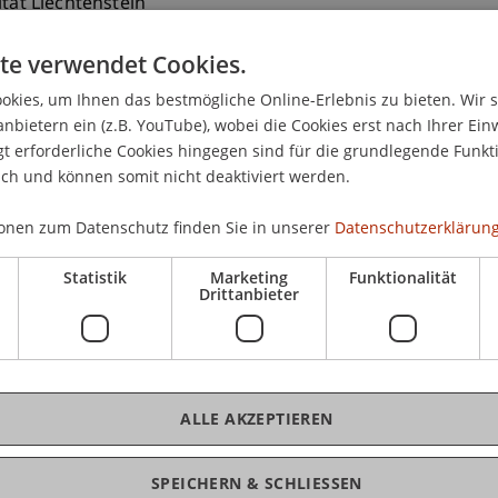
ität Liechtenstein
ranz-Josef-Strasse
te verwendet Cookies.
aduz
nstein
kies, um Ihnen das bestmögliche Online-Erlebnis zu bieten. Wir 
anbietern ein (z.B. YouTube), wobei die Cookies erst nach Ihrer Ein
2651164
 erforderliche Cookies hingegen sind für die grundlegende Funkti
rippa@uni.li
ich und können somit nicht deaktiviert werden.
onen zum Datenschutz finden Sie in unserer
Datenschutzerklärung
Statistik
Marketing
Funktionalität
Drittanbieter
ALLE AKZEPTIEREN
äumlichen Kontext - Paragrafen und Perspektiven
(Modul/L
SPEICHERN & SCHLIESSEN