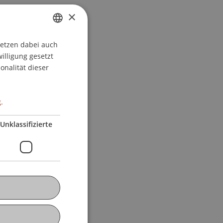
×
setzen dabei auch
GERMAN
willigung gesetzt
ENGLISH
onalität dieser
.
Unklassifizierte
V/Prüfung)