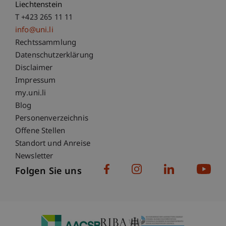
Liechtenstein
T +423 265 11 11
info@uni.li
Fußzeile Rechtliche Hinweise
Rechtssammlung
Datenschutzerklärung
Disclaimer
Impressum
Fußzeile Subdomain-Verzeichnis
my.uni.li
Blog
Personenverzeichnis
Offene Stellen
Standort und Anreise
Newsletter
Folgen Sie uns