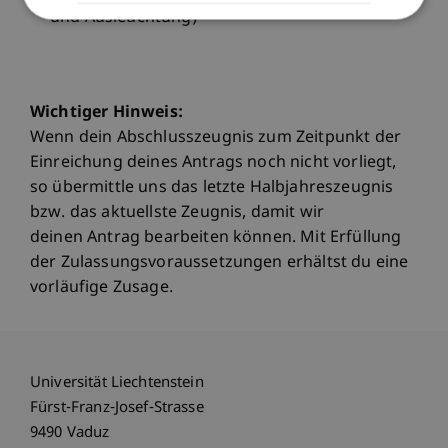
und Ausleuchtung)
Wichtiger Hinweis:
Wenn dein Abschlusszeugnis zum Zeitpunkt der
Einreichung deines Antrags noch nicht vorliegt,
so übermittle uns das letzte Halbjahreszeugnis
bzw. das aktuellste Zeugnis, damit wir
deinen Antrag bearbeiten können. Mit Erfüllung
der Zulassungsvoraussetzungen erhältst du eine
vorläufige Zusage.
Universität Liechtenstein
Fürst-Franz-Josef-Strasse
9490 Vaduz