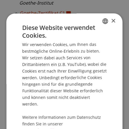
Goethe-Institut
Goethe-Zertifikat C1
×
Zentrale Oberstufenprüfung (ZOP)
Diese Website verwendet
Kleines Deutsches Sprachdiplom (KDS)
Cookies.
Grosses Deutsches Sprachdiplom (GDS)
GERMAN
Wir verwenden Cookies, um Ihnen das
ENGLISH
bestmögliche Online-Erlebnis zu bieten.
Kultusministerkonferenz KMK
Wir setzen dabei auch Services von
Deutsches Sprachdiplom - Stufe II
Drittanbietern ein (z.B. YouTube), wobei die
Cookies erst nach Ihrer Einwilligung gesetzt
Zertifizierte Schulen und
werden. Unbedingt erforderliche Cookies
Bildungseinrichtungen Deutschland
hingegen sind für die grundlegende
Funktionalität dieser Website erforderlich
Deutsche Sprachprüfung für den
und können somit nicht deaktiviert
Hochschulzugang (DSH)
werden.
Test Deutsch als Fremdsprache (Test DaF;
mit einem Ergebnis von durchschnittlich
Weitere Informationen zum Datenschutz
TDN 4 und mindestens TDN 3 in allen
finden Sie in unserer
Prüfungsteilen)