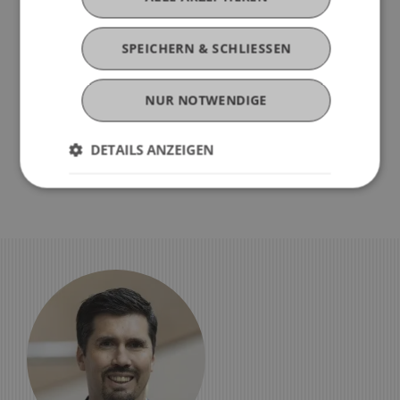
Zertifikatsstudiengang
Blockchain und FinTech
SPEICHERN & SCHLIESSEN
Workshops zu Innovative and
NUR NOTWENDIGE
Digital Finance
DETAILS ANZEIGEN