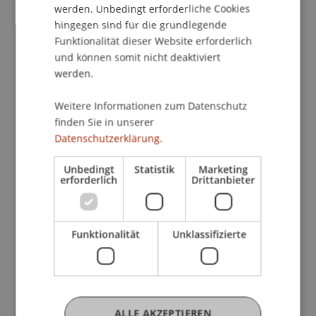
innovative Transferformate ein.
werden. Unbedingt erforderliche Cookies
hingegen sind für die grundlegende
Funktionalität dieser Website erforderlich
und können somit nicht deaktiviert
werden.
Weitere Informationen zum Datenschutz
finden Sie in unserer
Angebote des Bank Frick
Datenschutzerklärung.
Innovative Finance Labs
Unbedingt
Statistik
Marketing
erforderlich
Drittanbieter
Bank Frick Stipendium
Funktionalität
Unklassifizierte
Certificate of Advanced Study in
Blockchain und FinTech
ALLE AKZEPTIEREN