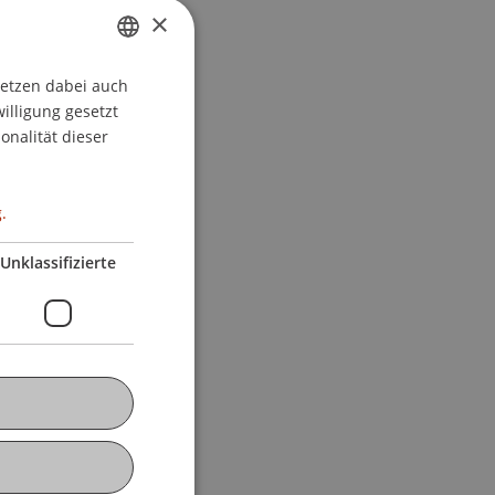
×
setzen dabei auch
GERMAN
willigung gesetzt
ENGLISH
onalität dieser
.
Unklassifizierte