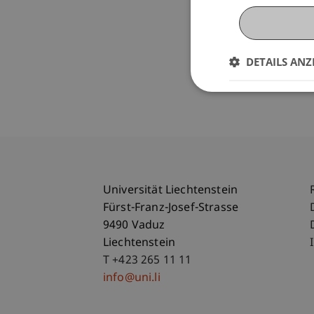
DETAILS ANZ
Universität Liechtenstein
Fürst-Franz-Josef-Strasse
9490 Vaduz
Liechtenstein
T +423 265 11 11
info@uni.li