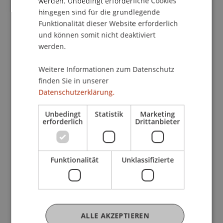
werden. Unbedingt erforderliche Cookies
• Master Wirtschaftsinformatik
hingegen sind für die grundlegende
Funktionalität dieser Website erforderlich
Was dich erwartet
und können somit nicht deaktiviert
• Persönliche Beratung durch die
werden.
Studiengangsleitungen und Teams
• Detaillierte Einblicke in Inhalte,
Weitere Informationen zum Datenschutz
finden Sie in unserer
Spezialisierungen und Studienstruktur
Datenschutzerklärung.
• Austausch mit Studierenden über Projekte,
Praxisbezug und Studienalltag
Unbedingt
Statistik
Marketing
• Informationen zu Karriereperspektiven und
erforderlich
Drittanbieter
internationalen Möglichkeiten
• Tipps zu Bewerbung und Aufnahmeverfahren
• Unterstützung zur Portfoliomappe (Architektur)
Funktionalität
Unklassifizierte
• Infos zu Ausland, Wohnen und Campusleben
• Campus Tour
Hier bekommst du keine allgemeinen
ALLE AKZEPTIEREN
Broschüren-Antworten, sondern konkrete