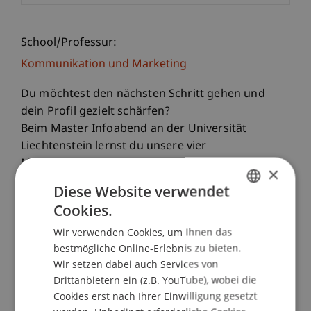
School/Professur:
Kommunikation und Marketing
Du möchtest den nächsten Schritt gehen und
dein Profil gezielt schärfen?
Beim Master Infoabend an der Universität
Liechtenstein lernst du unsere vier
Masterstudiengänge persönlich kennen und
×
findest heraus, welcher am besten zu deinen
Diese Website verwendet
beruflichen Zielen passt.
Cookies.
GERMAN
Wir verwenden Cookies, um Ihnen das
Unsere Masterstudiengänge
ENGLISH
bestmögliche Online-Erlebnis zu bieten.
• Master Architektur
Wir setzen dabei auch Services von
• Master Entrepreneurship, Innovation und
Drittanbietern ein (z.B. YouTube), wobei die
Leadership
Cookies erst nach Ihrer Einwilligung gesetzt
• Master Innovative Finance