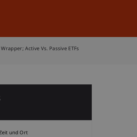
Anmelden
DE
EN
 Wrapper; Active Vs. Passive ETFs
8
i
Zeit und Ort