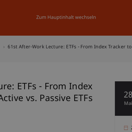
Forschung
Universität
Aktuelles
Zum Hauptinhalt wechseln
n
61st After-Work Lecture: ETFs - From Index Tracker to
ure: ETFs - From Index
2
ctive vs. Passive ETFs
Ma