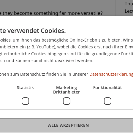
Thu
Lec
ave they become something far more versatile?
niversität Liechtenstein are pleased to invite you
te verwendet Cookies.
ring Holger Kahlert of UBS Asset Management and
kos
kies, um Ihnen das bestmögliche Online-Erlebnis zu bieten. Wir 
anbietern ein (z.B. YouTube), wobei die Cookies erst nach Ihrer Ein
 erforderliche Cookies hingegen sind für die grundlegende Funkti
ementary viewpoints. The speakers will explore
21.
ich und können somit nicht deaktiviert werden.
ional index-tracking approaches, highlight the
 ETF structures, and discuss the key market
onen zum Datenschutz finden Sie in unserer
Datenschutzerklärung
orld trading and portfolio implementation.
Statistik
Marketing
Funktionalität
Drittanbieter
ion
K
ALLE AKZEPTIEREN