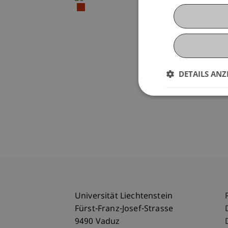
DETAILS ANZ
Universität Liechtenstein
Fürst-Franz-Josef-Strasse
9490 Vaduz