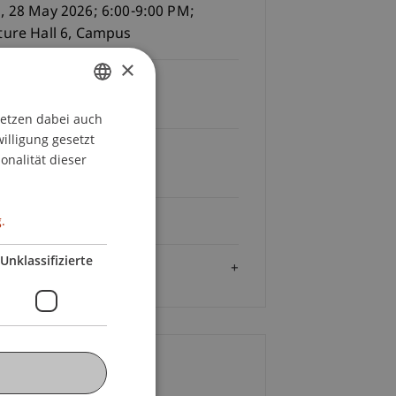
, 28 May 2026; 6:00-9:00 PM;
ture Hall 6, Campus
×
Gebühren
tenfrei
setzen dabei auch
GERMAN
willigung gesetzt
ENGLISH
Anmeldeschluss
onalität dieser
05.2026
.
Sprache
Englisch
Unklassifizierte
Zielgruppe
ontakt