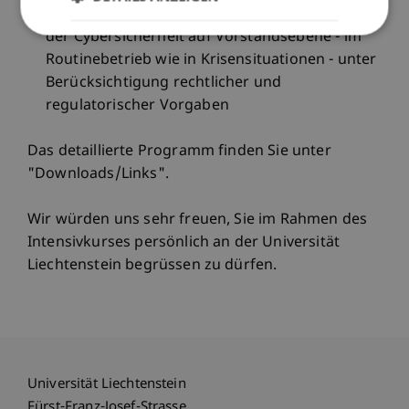
entwickeln ein Verständnis für die Steuerung
der Cybersicherheit auf Vorstandsebene - im
Routinebetrieb wie in Krisensituationen - unter
Berücksichtigung rechtlicher und
regulatorischer Vorgaben
Das detaillierte Programm finden Sie unter
"Downloads/Links".
Wir würden uns sehr freuen, Sie im Rahmen des
Intensivkurses persönlich an der Universität
Liechtenstein begrüssen zu dürfen.
Universität Liechtenstein
Fürst-Franz-Josef-Strasse