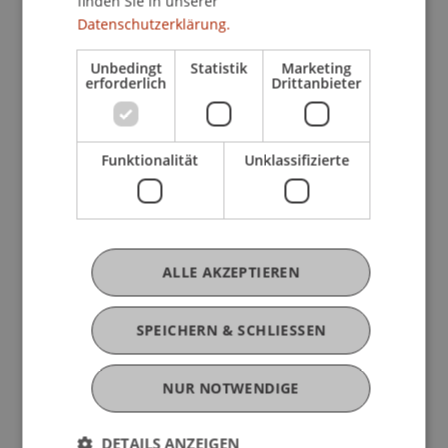
finden Sie in unserer
Cybersicherheit als strategische
Datenschutzerklärung.
Führungsaufgabe wahrnehmen und
unternehmensweit steuern müssen.
Unbedingt
Statistik
Marketing
erforderlich
Drittanbieter
Lernziele:
Funktionalität
Unklassifizierte
Die Teilnehmenden
erkennen den strategischen Wert von
Cybersicherheit und den geschäftlichen Nutzen
gezielter Investitionen in
Sicherheitsmassnahmen
ALLE AKZEPTIEREN
verstehen die Denkweise potenzieller Angreifer
und kennen typische Angriffsmuster und
SPEICHERN & SCHLIESSEN
Schwachstellen
beherrschen die zentralen technischen und
NUR NOTWENDIGE
organisatorischen Elemente wirksamer
Cybersicherheit und deren Zusammenspiel im
Unternehmen
DETAILS ANZEIGEN