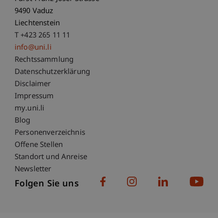
9490 Vaduz
Liechtenstein
T +423 265 11 11
info@uni.li
Fußzeile Rechtliche Hinweise
Rechtssammlung
Datenschutzerklärung
Disclaimer
Impressum
Fußzeile Subdomain-Verzeichnis
my.uni.li
Blog
Personenverzeichnis
Offene Stellen
Standort und Anreise
Newsletter
Folgen Sie uns