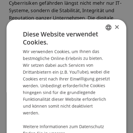
Cyberrisiken gefährden längst nicht mehr nur IT-
Systeme, sondern die Stabilität, Integrität und
Reputation ganzer Unternehmen. Die digitale
×
Transformation verlangt von Führungskräften,
Diese Website verwendet
Cybersicherheit als strategische
Führungsaufgabe zu verstehen und die Chancen
Cookies.
GERMAN
wie Risiken der Digitalisierung aktiv zu steuern.
Wir verwenden Cookies, um Ihnen das
ENGLISH
Dieser Intensivkurs vermittelt praxisorientiertes
bestmögliche Online-Erlebnis zu bieten.
Wissen, um Cybersicherheit wirkungsvoll in die
Wir setzen dabei auch Services von
Unternehmensführung zu integrieren. Anhand
Drittanbietern ein (z.B. YouTube), wobei die
realer Bedrohungsszenarien, aktueller
Cookies erst nach Ihrer Einwilligung gesetzt
regulatorischer Anforderungen und praxisnaher
werden. Unbedingt erforderliche Cookies
hingegen sind für die grundlegende
Fallbeispiele lernen Führungskräfte, Risiken
Funktionalität dieser Website erforderlich
richtig einzuschätzen, Prioritäten zu setzen und
und können somit nicht deaktiviert
im Krisenfall souverän zu handeln.
werden.
Das Kursangebot richtet sich an
Vorstandsmitglieder, Geschäftsleitungen,
Weitere Informationen zum Datenschutz
Aufsichtsräte und IT-Sicherheitsbeauftragte, die