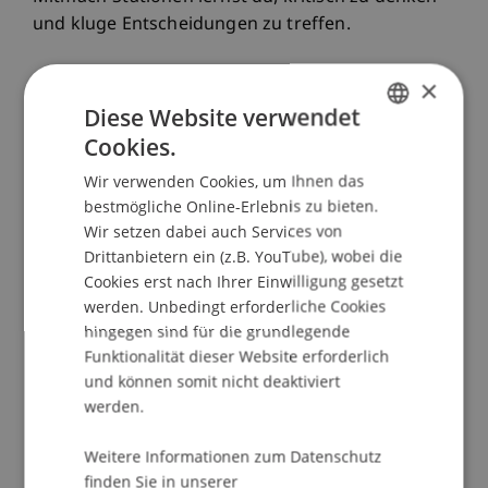
und kluge Entscheidungen zu treffen.
Gemeinsam probieren wir Online- und Offline-
×
Spiele aus, um mehr über digitale Umgebungen
Diese Website verwendet
zu lernen. Dazu gehört ein Roblox-Spiel, in dem
Cookies.
GERMAN
du durch ein Piratenland reist, um digitale
Wir verwenden Cookies, um Ihnen das
Schätze zu sammeln, sowie Brettspiele, bei denen
ENGLISH
bestmögliche Online-Erlebnis zu bieten.
ihr zusammen Herausforderungen löst. Entdecke,
Wir setzen dabei auch Services von
warum manche Informationen privat bleiben
Drittanbietern ein (z.B. YouTube), wobei die
sollten und wie du kluge Entscheidungen treffen
Cookies erst nach Ihrer Einwilligung gesetzt
kannst.
werden. Unbedingt erforderliche Cookies
hingegen sind für die grundlegende
Bist du neugierig und bereit, neue Dinge zu
Funktionalität dieser Website erforderlich
entdecken, Spiele zu spielen und gemeinsam
und können somit nicht deaktiviert
darüber nachzudenken, was Sicherheit in
werden.
digitalen Umgebungen bedeutet? Dann sei
Weitere Informationen zum Datenschutz
unbedingt dabei - deine digitale Welt braucht
finden Sie in unserer