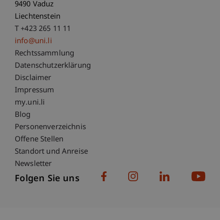
9490 Vaduz
Liechtenstein
T +423 265 11 11
info@uni.li
Fußzeile Rechtliche Hinweise
Rechtssammlung
Datenschutzerklärung
Disclaimer
Impressum
Fußzeile Subdomain-Verzeichnis
my.uni.li
Blog
Personenverzeichnis
Offene Stellen
Standort und Anreise
Newsletter
Folgen Sie uns