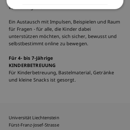
lernen können, Risiken zu erkennen, ohne Angst
vor der digitalen Welt zu haben.
Ein Austausch mit Impulsen, Beispielen und Raum
für Fragen - für alle, die Kinder dabei
unterstützen möchten, sich sicher, bewusst und
selbstbestimmt online zu bewegen.
Für 4- bis 7-Jährige
KINDERBETREUUNG
Für Kinderbetreuung, Bastelmaterial, Getränke
und kleine Snacks ist gesorgt.
Universität Liechtenstein
Fürst-Franz-Josef-Strasse