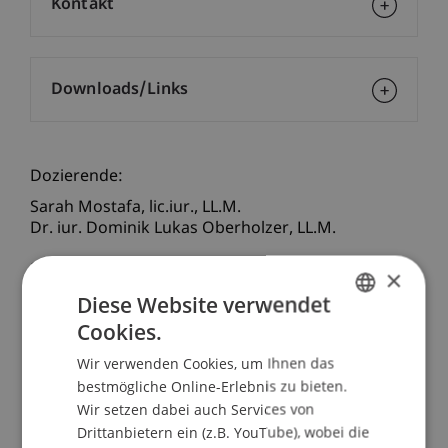
Kontakt
Downloads/Links
Dozierende:
Sarah
Mostafa
lic.iur., LL.M.
Dr. iur. Dominik Lukas
Oberholzer
LL.M.
School/Professur:
×
Diese Website verwendet
Bank- und Finanzmarktrecht
Cookies.
GERMAN
Mit FIDLEG und FINIG verfügt die Schweiz über
Wir verwenden Cookies, um Ihnen das
einen modernen Rechtsrahmen für die
ENGLISH
bestmögliche Online-Erlebnis zu bieten.
Erbringung von Finanzdienstleistungen.
Wir setzen dabei auch Services von
Marktteilnehmer und die Aufsichtsbehörde
Drittanbietern ein (z.B. YouTube), wobei die
haben in den vergangenen Jahren erste