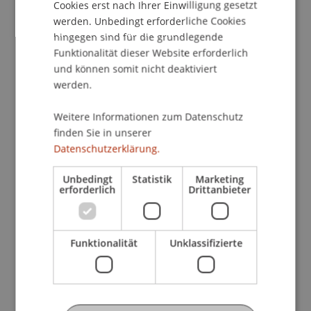
Cookies erst nach Ihrer Einwilligung gesetzt
Erfahrungen mit dem neuen Rechtsrahmen
werden. Unbedingt erforderliche Cookies
gesammelt. Der Themenabend bietet Ihnen einen
hingegen sind für die grundlegende
praxisgerechten Einblick in aktuelle
Funktionalität dieser Website erforderlich
Entwicklungen, insbesondere zum
und können somit nicht deaktiviert
grenzüberschreitenden Vertrieb von
werden.
Finanzinstrumenten und Finanzdienstleistungen
Weitere Informationen zum Datenschutz
zwischen Liechtenstein und der Schweiz.
finden Sie in unserer
Datenschutzerklärung.
Wir freuen uns, dass es uns gelungen ist, mit Dr.
Dominik Oberholzer, LL.M., und Sarah Mostafa,
Unbedingt
Statistik
Marketing
LL.M., zwei herausragende Expert:innen für den
erforderlich
Drittanbieter
Themenabend zu gewinnen.
Nutzen Sie auch die Gelegenheit: Vor der
Funktionalität
Unklassifizierte
Veranstaltung (um 17.00 Uhr) findet eine
kompakte
Infoveranstaltung zum LL.M. im
Bank- und Finanzmarktrecht
statt. Erfahren Sie
in nur 15 Minuten mehr zum berufsbegleitenden