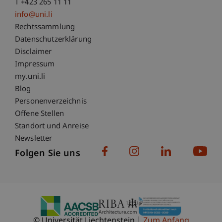
T +423 265 11 11
info@uni.li
Fußzeile Rechtliche Hinweise
Rechtssammlung
Datenschutzerklärung
Disclaimer
Impressum
Fußzeile Subdomain-Verzeichnis
my.uni.li
Blog
Personenverzeichnis
Offene Stellen
Standort und Anreise
Newsletter
Folgen Sie uns
© Universität Liechtenstein
Zum Anfang