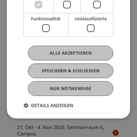
Ausstellung
Funktionalität
Unklassifizierte
Ausstellung: Piranesi Award 2025
6. Okt - 20. Okt 2026; Foyer, Campus
ALLE AKZEPTIEREN
SPEICHERN & SCHLIESSEN
21
Okt
Finance
Economics
NUR NOTWENDIGE
Workshop
DETAILS ANZEIGEN
Excel für Fortgeschrittene
21. Okt - 4. Nov 2026; Seminarraum 6,
Campus