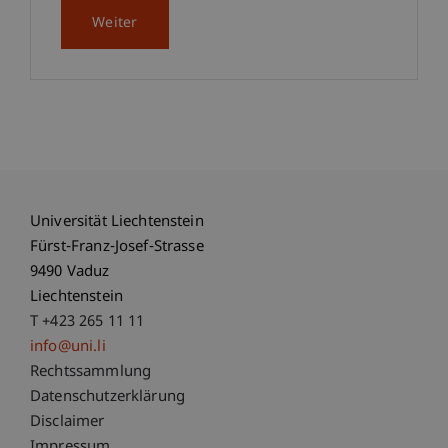
Weiter
Universität Liechtenstein
Fürst-Franz-Josef-Strasse
9490 Vaduz
Liechtenstein
T +423 265 11 11
info@uni.li
Fußzeile Rechtliche Hinweise
Rechtssammlung
Datenschutzerklärung
Disclaimer
Impressum