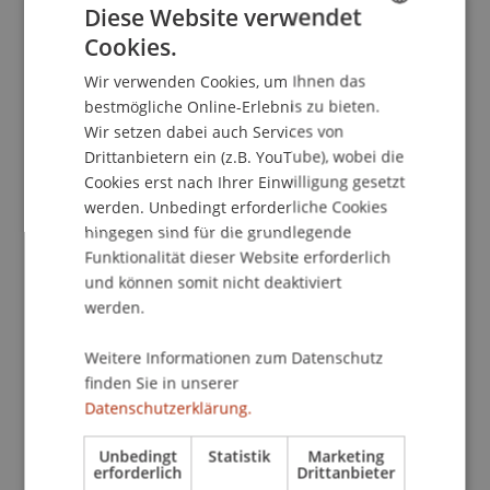
Diese Website verwendet
Cookies.
GERMAN
Wir verwenden Cookies, um Ihnen das
ENGLISH
01
Okt
bestmögliche Online-Erlebnis zu bieten.
Nachhaltigkeit
Finance
Wir setzen dabei auch Services von
Drittanbietern ein (z.B. YouTube), wobei die
Cookies erst nach Ihrer Einwilligung gesetzt
Workshop
werden. Unbedingt erforderliche Cookies
hingegen sind für die grundlegende
Liechtenstein Workshop of
Funktionalität dieser Website erforderlich
Sustainable Finance 2026
und können somit nicht deaktiviert
werden.
Thu, 01 Oct; 09.00 AM - 05.00 PM;
Auditorium, Campus
Weitere Informationen zum Datenschutz
finden Sie in unserer
Datenschutzerklärung.
06
Okt
Unbedingt
Statistik
Marketing
erforderlich
Drittanbieter
Architektur