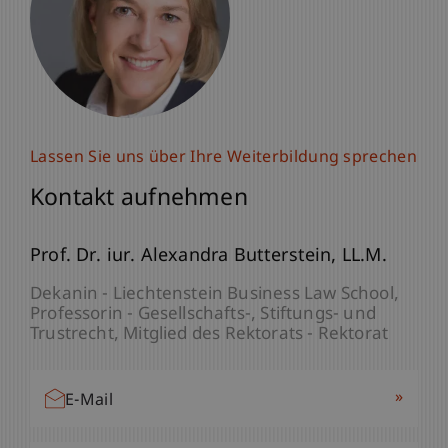
Lassen Sie uns über Ihre Weiterbildung sprechen
Lassen Sie uns über Ihre Weiterbildung sprechen
Kontakt aufnehmen
Kontakt aufnehmen
Paulina
Prof. Dr. iur. Alexandra
Bracher
MSc
Butterstein
LL.M.
Studiengangsmanagerin - Gesellschafts-,
Dekanin - Liechtenstein Business Law School
Stiftungs- und Trustrecht
Professorin - Gesellschafts-, Stiftungs- und
Trustrecht
Mitglied des Rektorats - Rektorat
»
E-Mail
»
E-Mail