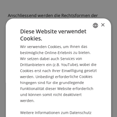
Anschliessend werden die Rechtsformen der
gängigen Kapitalgesellschaften (GmbH und
×
Aktiengesellschaft) ausführlich dargestellt. Vor-
Diese Website verwendet
und Nachteile dieser Gesellschaftsformen stehen
Cookies.
GERMAN
– jeweils im Vergleich mit den umliegenden
Wir verwenden Cookies, um Ihnen das
ENGLISH
Rechtsordnungen – ebenso auf dem Lehrplan.
bestmögliche Online-Erlebnis zu bieten.
Anhand von Fällen wird das Gelernte vertieft und
Wir setzen dabei auch Services von
in die praktische Arbeit integriert.
Drittanbietern ein (z.B. YouTube), wobei die
Cookies erst nach Ihrer Einwilligung gesetzt
werden. Unbedingt erforderliche Cookies
Zum Abschluss erfolgt eine europarechtliche
hingegen sind für die grundlegende
Einführung in die Rechtsform der Societas
Funktionalität dieser Website erforderlich
Europaea und des Europäischen
und können somit nicht deaktiviert
Wirtschaftsraumes sowie seiner Bedeutung für
werden.
Liechtenstein, insbesondere unter
Berücksichtigung der europäischen
Weitere Informationen zum Datenschutz