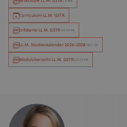
Broschüre LL.M. GSTR
2.8 MB
Curriculum LL.M. GSTR
Infokarte LL.M. GSTR
102.96 KB
LL.M. Studienkalender 2026–2028
184.5 KB
Modulübersicht LL.M. GSTR
322.25 KB