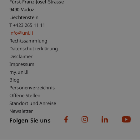
Fürst-Franz-Josef-Strasse
9490 Vaduz
Liechtenstein
T +423 265 11 11
info@uni.li
Fußzeile Rechtliche Hinweise
Rechtssammlung
Datenschutzerklärung
Disclaimer
Impressum
Fußzeile Subdomain-Verzeichnis
my.uni.li
Blog
Personenverzeichnis
Offene Stellen
Standort und Anreise
Newsletter
Folgen Sie uns