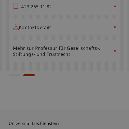
»
+423 265 13 32
»
+423 265 11 82
»
Kontaktdetails
»
Kontaktdetails
Mehr zur Professur für Gesellschafts-,
»
Mehr zur Professur für Gesellschafts-,
Stiftungs- und Trustrecht
»
Stiftungs- und Trustrecht
Universität Liechtenstein