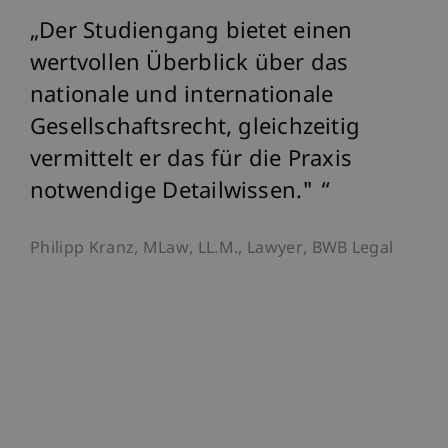
Der Studiengang bietet einen
D
Uni
wertvollen Überblick über das
fu
ch
nationale und internationale
Ge
n
Gesellschaftsrecht, gleichzeitig
Tr
l
vermittelt er das für die Praxis
Ra
notwendige Detailwissen."
Au
s
St
Philipp Kranz, MLaw, LL.M., Lawyer, BWB Legal
wa
di
ei
Dr.
the
Gov