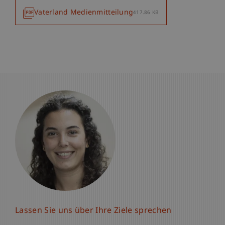
Vaterland Medienmitteilung
417.86 KB
Lassen Sie uns über Ihre Ziele sprechen
Lassen Sie uns über Ihre Ziele sprechen