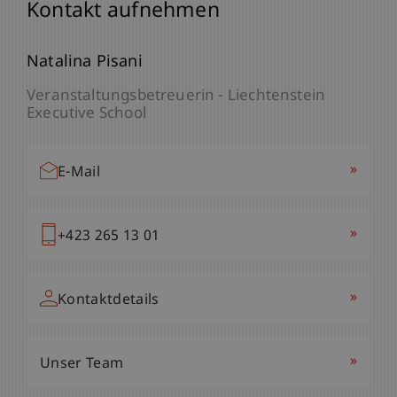
Kontakt aufnehmen
Kontakt aufnehmen
Mag. iur. Petra Schwärzler
Natalina Pisani
Operative Leiterin - Liechtenstein Executive
Veranstaltungsbetreuerin - Liechtenstein
School
Executive School
»
»
E-Mail
E-Mail
»
»
+423 265 13 79
+423 265 13 01
»
»
Kontaktdetails
Kontaktdetails
»
»
Unser Team
Unser Team