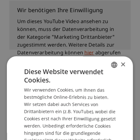
Wir benötigen Ihre Einwilligung
Um dieses YouTube Video ansehen zu
können, muss der Datenverarbeitung in
der Kategorie "Marketing Drittanbieter"
zugestimmt werden. Weitere Details zur
Datenverarbeitung können
hier
abgerufen
werden
×
Diese Website verwendet
Cookie-Einstellungen anzeigen
Cookies.
Details zu den Workshops
GERMAN
Wir verwenden Cookies, um Ihnen das
ENGLISH
bestmögliche Online-Erlebnis zu bieten.
Wir setzen dabei auch Services von
Workshop 1:
Drittanbietern ein (z.B. YouTube), wobei die
Nachhaltigkeitsmanagement für
Cookies erst nach Ihrer Einwilligung gesetzt
werden. Unbedingt erforderliche Cookies
KMU – Wo fange ich an?
hingegen sind für die grundlegende