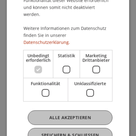
Funktionalität dieser Website erforderlich
Workshop 2: Ökologische
und können somit nicht deaktiviert
werden.
Verantwortung und
Nachhaltigkeit für KMU
Weitere Informationen zum Datenschutz
finden Sie in unserer
Datenschutzerklärung.
Workshop 3: Soziale
Verantwortung und
Unbedingt
Statistik
Marketing
erforderlich
Drittanbieter
Nachhaltigkeit für KMU
Workshop 4: Digitale
Funktionalität
Unklassifizierte
Verantwortungen und KI-
Potenziale: Nachhaltige Wege für
KMU
ALLE AKZEPTIEREN
SPEICHERN & SCHLIESSEN