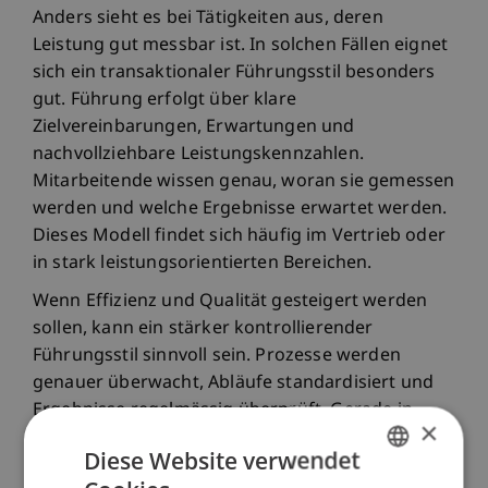
Anders sieht es bei Tätigkeiten aus, deren
Leistung gut messbar ist. In solchen Fällen eignet
sich ein transaktionaler Führungsstil besonders
gut. Führung erfolgt über klare
Zielvereinbarungen, Erwartungen und
nachvollziehbare Leistungskennzahlen.
Mitarbeitende wissen genau, woran sie gemessen
werden und welche Ergebnisse erwartet werden.
Dieses Modell findet sich häufig im Vertrieb oder
in stark leistungsorientierten Bereichen.
Wenn Effizienz und Qualität gesteigert werden
sollen, kann ein stärker kontrollierender
Führungsstil sinnvoll sein. Prozesse werden
genauer überwacht, Abläufe standardisiert und
Ergebnisse regelmässig überprüft. Gerade in
×
Produktions- oder Routinebereichen hilft dies,
Diese Website verwendet
Fehler zu reduzieren und Ressourcen optimal