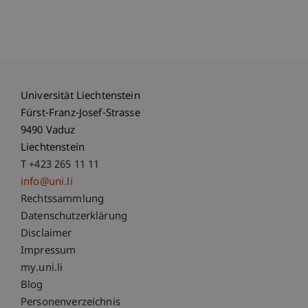
Universität Liechtenstein
Fürst-Franz-Josef-Strasse
9490 Vaduz
Liechtenstein
T +423 265 11 11
info@uni.li
Fußzeile Rechtliche Hinweise
Rechtssammlung
Datenschutzerklärung
Disclaimer
Impressum
Fußzeile Subdomain-Verzeichnis
my.uni.li
Blog
Personenverzeichnis