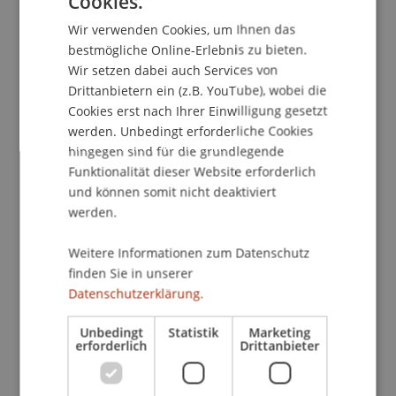
Cookies.
einzusetzen.
GERMAN
Wir verwenden Cookies, um Ihnen das
Eine andere Rolle übernimmt die
ENGLISH
bestmögliche Online-Erlebnis zu bieten.
transformationale Führung. Hier stehen Visionen,
Wir setzen dabei auch Services von
Inspiration und persönliche Ausstrahlung im
Drittanbietern ein (z.B. YouTube), wobei die
Mittelpunkt. Führungskräfte motivieren ihre
Cookies erst nach Ihrer Einwilligung gesetzt
Teams nicht nur über Ziele, sondern begeistern
werden. Unbedingt erforderliche Cookies
für gemeinsame Zukunftsbilder. Dieser Ansatz ist
hingegen sind für die grundlegende
besonders wichtig auf höheren Führungsebenen,
Funktionalität dieser Website erforderlich
in Start-ups oder während
und können somit nicht deaktiviert
Veränderungsprozessen. Mitarbeitende sollen
werden.
Veränderungen nicht nur akzeptieren, sondern
Weitere Informationen zum Datenschutz
aktiv mittragen.
finden Sie in unserer
Immer wichtiger wird zudem Führen durch
Datenschutzerklärung.
Befähigung. Dieser Führungsansatz stärkt
Eigenverantwortung, Kreativität und
Unbedingt
Statistik
Marketing
erforderlich
Drittanbieter
Selbstführung der Mitarbeitenden. Teams
erhalten mehr Freiraum, Entscheidungen selbst