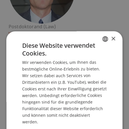
Postdoktorand (Law)
Wirtschaftsstrafrecht, Compliance und
×
Digitalisierung
Diese Website verwendet
Cookies.
Universität Liechtenstein
GERMAN
Fürst-Franz-Josef-Strasse
Wir verwenden Cookies, um Ihnen das
ENGLISH
9490 Vaduz
bestmögliche Online-Erlebnis zu bieten.
Wir setzen dabei auch Services von
Liechtenstein
Drittanbietern ein (z.B. YouTube), wobei die
Cookies erst nach Ihrer Einwilligung gesetzt
T. +423 265 12 75
werden. Unbedingt erforderliche Cookies
guenther.schaunig@uni.li
hingegen sind für die grundlegende
Funktionalität dieser Website erforderlich
und können somit nicht deaktiviert
werden.
Profil
Lehre
Forschung
Publikationen