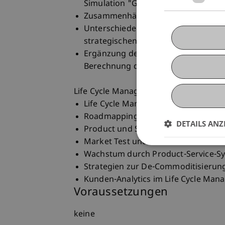
Simulation "Growth".
Zusammenhänge zwischen strategisc
Unterschiede zwischen den Wachst
strategischen Möglichkeiten grosse
Ergänzung der Erfolgsbewertung de
Berechnung der Aktienkurse auf der 
Life Cycle Management of Product & S
Life Cycle Management als Prozess.
Roadmapping als Planungsgrundlage
DETAILS ANZ
Product und Services Development.
Market Test und Market Launch Stra
Wachstum durch Product-Service-S
Strategien zur De-Commoditisierun
Kunden-Analytics im Life Cycle Man
Voraussetzungen
keine