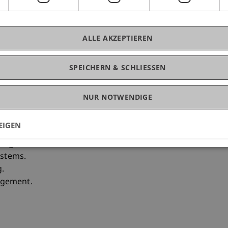
her und operativer Führung (Galweiler-Schema).
umsstrategien junger Unternehmen und den
ALLE AKZEPTIEREN
r, etablierter Unternehmen.
r teilnehmenden Teams durch IT-gestützte
SPEICHERN & SCHLIESSEN
Basis von KPIs.
ervices
NUR NOTWENDIGE
 für erfolgreiches Life Cycle Management.
EIGEN
tegien.
ystems.
g.
agement.