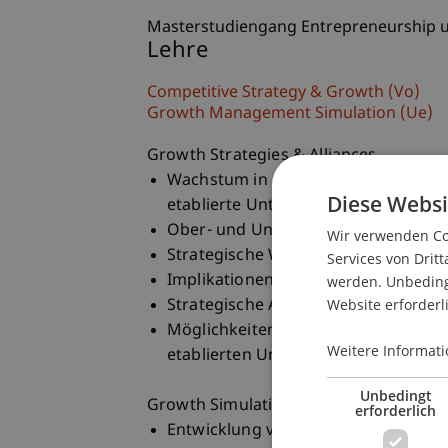
Masterstudiengang Entrepreneurship 
Lehre
Competitive Strategy & Growth (Vo)
Growth Management Simulation (Ue)
Growth Strategies & Alliances
Wachstum in unterschiedlichen Dime
Diese Websi
etablierte Unternehmen.
Ober- und Untergrenzen des Wachs
Wir verwenden Coo
Strategische Wachstumsrichtungen
Services von Dritt
Implikationen des Wachstums für O
werden. Unbedingt
Website erforderl
Strategische Allianzen als Expansion
Möglichkeiten und Grenzen der Kol
Weitere Informati
etablierten Unternehmen.
Unbedingt
Growth Simulation
erforderlich
Entwicklung von Wachstumsstrateg