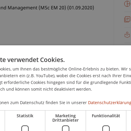
und Management (MSc EM 20) (01.09.2020)
nsionen als Erfolgstreiber für junge und
te verwendet Cookies.
tums.
kies, um Ihnen das bestmögliche Online-Erlebnis zu bieten. Wir 
.
anbietern ein (z.B. YouTube), wobei die Cookies erst nach Ihrer Ein
rganisation und Führung.
 erforderliche Cookies hingegen sind für die grundlegende Funkti
ich und können somit nicht deaktiviert werden.
sstrategie.
laboration junger Unternehmen mit grossen,
onen zum Datenschutz finden Sie in unserer
Datenschutzerklärung
Statistik
Marketing
Funktionalität
Drittanbieter
ien junger Unternehmen in der komplexen