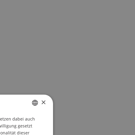
×
setzen dabei auch
GERMAN
willigung gesetzt
ENGLISH
onalität dieser