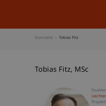
Studium
Weiterbildung
Startseite
Tobias Fitz
Tobias
Fitz
MSc
Studie
Liechte
Projektl