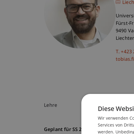
Liec
Univers
Fürst-F
9490 V
Liechte
T. +423
tobias.f
Lehre
Diese Websi
Wir verwenden Coo
Services von Dritt
Geplant für SS 26
werden. Unbedingt