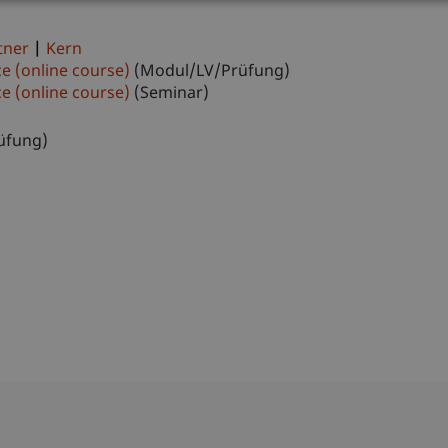
tner
Kern
ce (online course)
(Modul/LV/Prüfung)
ce (online course)
(Seminar)
üfung)
)