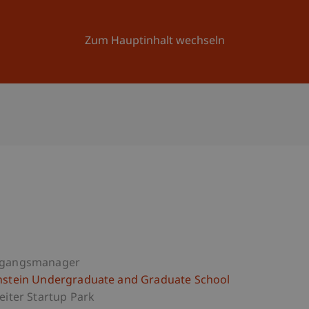
Forschung
Universität
Aktuelles
Zum Hauptinhalt wechseln
ngangsmanager
nstein Undergraduate and Graduate School
eiter Startup Park