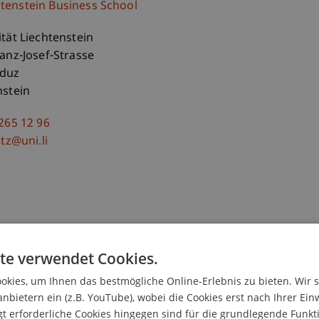
htenstein Business School
ität Liechtenstein
ranz-Josef-Strasse
aduz
nstein
 265 12 96
itz@uni.li
te verwendet Cookies.
kies, um Ihnen das bestmögliche Online-Erlebnis zu bieten. Wir 
anbietern ein (z.B. YouTube), wobei die Cookies erst nach Ihrer Ein
 erforderliche Cookies hingegen sind für die grundlegende Funkti