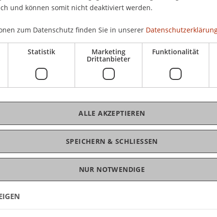
ich und können somit nicht deaktiviert werden.
onen zum Datenschutz finden Sie in unserer
Datenschutzerklärung
o)
(Vorlesung)
Statistik
Marketing
Funktionalität
Ue)
(Übung)
Drittanbieter
 (Vo)
(Vorlesung)
s and Leadership (online course)
(Modul/LV/Prüfung)
ALLE AKZEPTIEREN
s and Leadership (online course)
(Seminar)
ul/LV/Prüfung)
SPEICHERN & SCHLIESSEN
NUR NOTWENDIGE
EIGEN
ng)