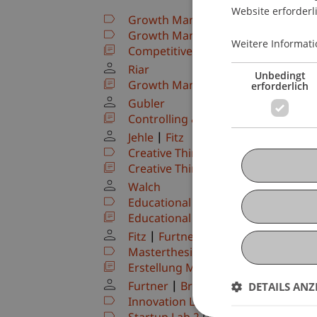
Website erforderl
Growth Management
(Modul)
Growth Management
(Modul)
Weitere Informati
Competitive Strategy & Growth (V
Riar
Unbedingt
Growth Management Simulation (
erforderlich
Gubler
Controlling & Corporate Valuation
Jehle
Fitz
Creative Thinking Tools for Succes
Creative Thinking Tools for Succes
Walch
Educational Journey (MSc EIL)
(Mod
Educational Journey
(Exkursion)
Fitz
Furtner
Masterthesis
(Modul)
Erstellung Masterthesis
(Thesis)
DETAILS ANZ
Furtner
Brecht
Wilhelm
Riar
Innovation Lab 2
(Modul/LV/Prüfu