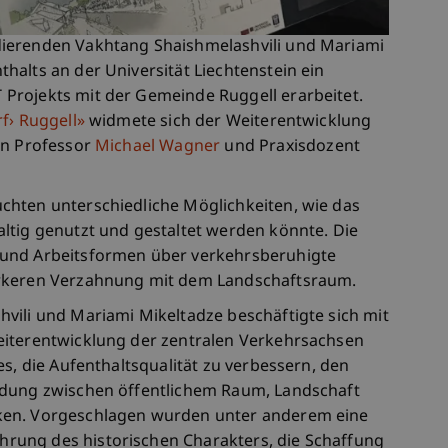
ierenden Vakhtang Shaishmelashvili und Mariami
alts an der Universität Liechtenstein ein
Projekts mit der Gemeinde Ruggell erarbeitet.
f› Ruggell»
widmete sich der Weiterentwicklung
on Professor
Michael Wagner
und Praxisdozent
chten unterschiedliche Möglichkeiten, wie das
ltig genutzt und gestaltet werden könnte. Die
 und Arbeitsformen über verkehrsberuhigte
ärkeren Verzahnung mit dem Landschaftsraum.
vili und Mariami Mikeltadze beschäftigte sich mit
eiterentwicklung der zentralen Verkehrsachsen
es, die Aufenthaltsqualität zu verbessern, den
ndung zwischen öffentlichem Raum, Landschaft
ken. Vorgeschlagen wurden unter anderem eine
ung des historischen Charakters, die Schaffung