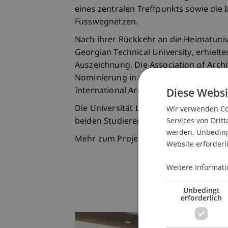
eines zentralen Treffpunkts sowie die 
Fusswegnetzen.
Nach ihrer Rückkehr an die Heimatunive
Georgian Technical University, erhielt
Auszeichnung. Die Association of Archi
Nominierung in der Kategorie Best Ur
Diese Websi
International Architectural Awards 202
Die Universität Liechtenstein freut si
Wir verwenden Coo
Services von Dritt
beiden Studierenden herzlich zu ihrem 
werden. Unbedingt
Mehr zum Projekt «
‹Darf› Ruggell
»
Website erforderl
Weitere Informati
Unbedingt
erforderlich