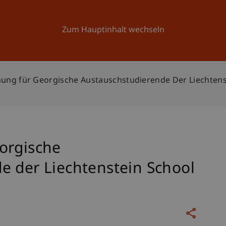
Forschung
Universität
Aktuelles
Zum Hauptinhalt wechseln
ung für Georgische Austauschstudierende Der Liechtenst
orgische
e der Liechtenstein School