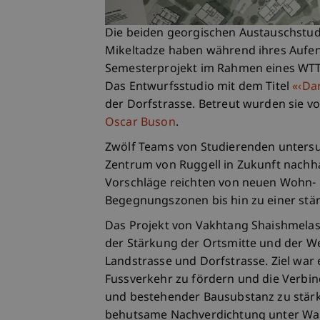
Die beiden georgischen Austauschstud
Mikeltadze haben während ihres Aufenth
Semesterprojekt im Rahmen eines WTT 
Das Entwurfsstudio mit dem Titel
«‹Dar
der Dorfstrasse. Betreut wurden sie v
Oscar Buson
.
Zwölf Teams von Studierenden untersu
Zentrum von Ruggell in Zukunft nachha
Vorschläge reichten von neuen Wohn-
Begegnungszonen bis hin zu einer st
Das Projekt von Vakhtang Shaishmelash
der Stärkung der Ortsmitte und der W
Landstrasse und Dorfstrasse. Ziel war 
Fussverkehr zu fördern und die Verbi
und bestehender Bausubstanz zu stär
behutsame Nachverdichtung unter Wahr