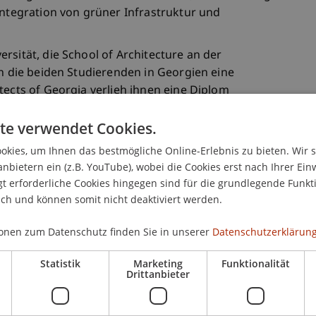
Integration von grüner Infrastruktur und
rsität, die School of Architecture an der
en die beiden Studierenden in Georgien eine
tects of Georgia verlieh ihnen eine Diplom
ban Design Student Project im Rahmen der
te verwendet Cookies.
5.
ch über diese Anerkennung und gratuliert den
kies, um Ihnen das bestmögliche Online-Erlebnis zu bieten. Wir 
anbietern ein (z.B. YouTube), wobei die Cookies erst nach Ihrer Ein
Erfolg.
 erforderliche Cookies hingegen sind für die grundlegende Funkti
ich und können somit nicht deaktiviert werden.
onen zum Datenschutz finden Sie in unserer
Datenschutzerklärung
Statistik
Marketing
Funktionalität
Drittanbieter