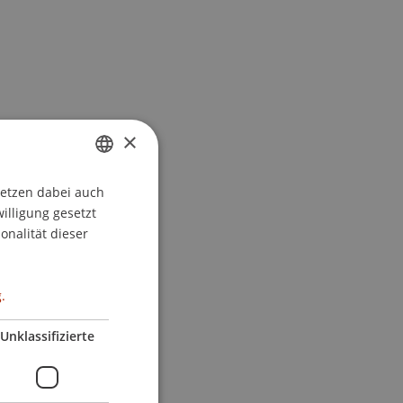
×
setzen dabei auch
GERMAN
willigung gesetzt
ENGLISH
onalität dieser
.
Unklassifizierte