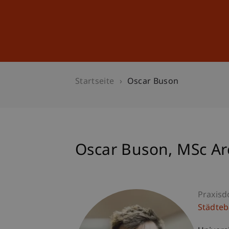
Studium
Weiterbildung
Startseite
Oscar Buson
Oscar
Buson
MSc Ar
Praxisd
Städte