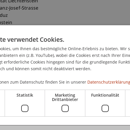
ität Liechtenstein
ranz-Josef-Strasse
aduz
nstein
2651163
te verwendet Cookies.
uson@uni.li
kies, um Ihnen das bestmögliche Online-Erlebnis zu bieten. Wir 
anbietern ein (z.B. YouTube), wobei die Cookies erst nach Ihrer Ein
 erforderliche Cookies hingegen sind für die grundlegende Funkti
ich und können somit nicht deaktiviert werden.
onen zum Datenschutz finden Sie in unserer
Datenschutzerklärung
Statistik
Marketing
Funktionalität
Drittanbieter
umentwicklung: Gamprin, After the Last Truck
(Modul/LV/