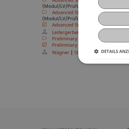
Advanced Studio Städtebau und Rau
(Modul/LV/Prüfung)
Advanced Studio Städtebau und Rau
(Modul/LV/Prüfung)
Advanced Studio Städtebau und Ra
Ledergerber
Buson
Stelter
Op
Preliminary Study: Urban Design 
Preliminary Study: Urban Design 
DETAILS ANZ
Wagner
Stelter
Buson