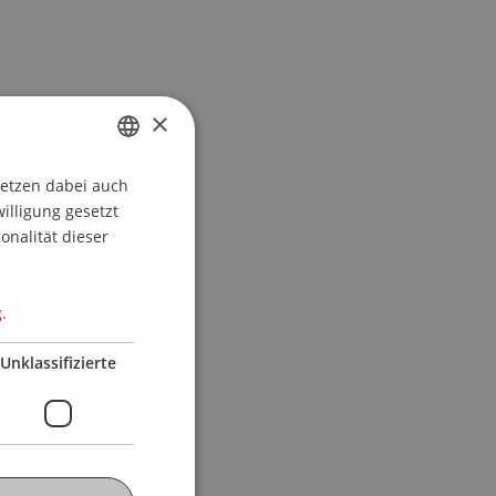
×
setzen dabei auch
GERMAN
willigung gesetzt
ENGLISH
onalität dieser
.
Unklassifizierte
Prüfung)