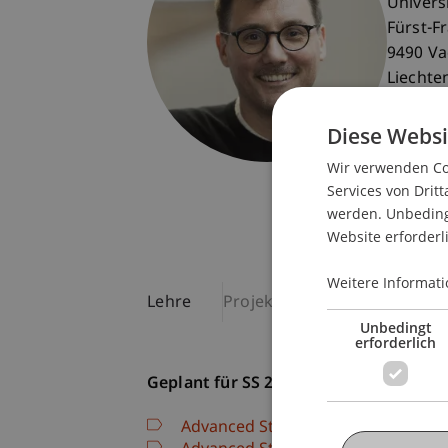
Univers
Fürst-F
9490 V
Liechte
T. +423
Diese Websi
oscar.b
Wir verwenden Coo
Services von Dritt
werden. Unbedingt
Website erforderl
Weitere Informati
Lehre
Projekte
Publikationen
Unbedingt
erforderlich
Geplant für SS 26
Advanced Studio Städtebau und Ra