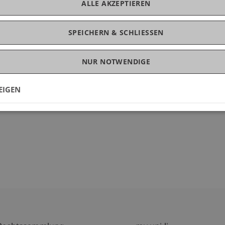
mentwicklung: Gamprin, After the Last Truck (BSc Thesis)
ALLE AKZEPTIEREN
mentwicklung: Gamprin, After the Last Truck (MSc Thesis
SPEICHERN & SCHLIESSEN
umentwicklung: Gamprin, After the Last Truck
(Projekt)
pliger
Wagner
NUR NOTWENDIGE
and Spatial Development
(Modul/LV/Prüfung)
and Spatial Development
(Projekt)
EIGEN