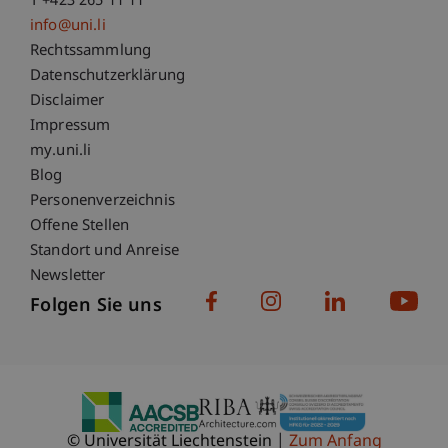
T +423 265 11 11
info@uni.li
Fußzeile Rechtliche Hinweise
Rechtssammlung
Datenschutzerklärung
Disclaimer
Impressum
Fußzeile Subdomain-Verzeichnis
my.uni.li
Blog
Personenverzeichnis
Offene Stellen
Standort und Anreise
Newsletter
Folgen Sie uns
© Universität Liechtenstein
Zum Anfang