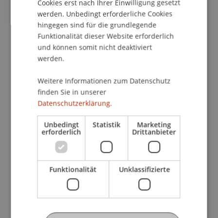
Cookies erst nach Ihrer Einwilligung gesetzt
die ursprünglich kaum definiert waren,
werden. Unbedingt erforderliche Cookies
entwickelten sich im Alltag zu den wichtigsten
hingegen sind für die grundlegende
Orten des Projekts: «Der Raum, der eigentlich nie
Funktionalität dieser Website erforderlich
bestellt war, wurde zum wichtigsten Teil des
und können somit nicht deaktiviert
Projektes.»
werden.
Weitere Informationen zum Datenschutz
Fotos: Antonia Trager
finden Sie in unserer
Datenschutzerklärung.
Wir benötigen Ihre Einwilligung
Unbedingt
Statistik
Marketing
erforderlich
Drittanbieter
Um dieses YouTube Video ansehen zu
können, muss der Datenverarbeitung in
der Kategorie "Marketing Drittanbieter"
Funktionalität
Unklassifizierte
zugestimmt werden. Weitere Details zur
Datenverarbeitung können
hier
abgerufen
werden