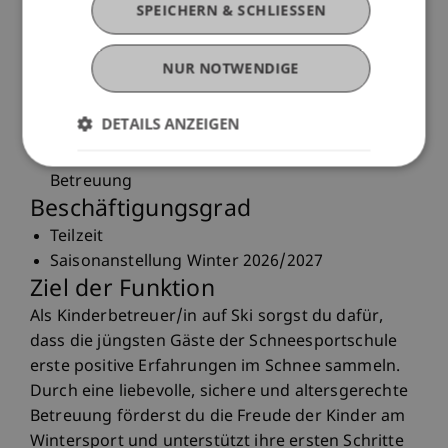
Wintersportgebiet
SPEICHERN & SCHLIESSEN
Kostenlose interne Ausbildung und Einführung
in die Tätigkeit
NUR NOTWENDIGE
Abwechslungsreiche Arbeit mit Kindern und
Gästen aus verschiedenen Ländern
DETAILS ANZEIGEN
Regelmässige Team- und Mitarbeiterevents
Angenehmes Arbeitsklima mit persönlicher
Betreuung
Beschäftigungsgrad
Teilzeit
Saisonanstellung Winter 2026/2027
Ziel der Funktion
Als Kinderbetreuer/in auf Ski sorgst du dafür,
dass die jüngsten Gäste der Schneesportschule
erste positive Erfahrungen im Schnee sammeln.
Durch eine liebevolle, sichere und altersgerechte
Betreuung förderst du die Freude der Kinder am
Wintersport und unterstützt ihre ersten Schritte