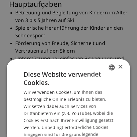
Hauptaufgaben
Betreuung und Begleitung von Kindern im Alter
von 3 bis 5 Jahren auf Ski
Spielerische Heranführung der Kinder an den
Schneesport
Förderung von Freude, Sicherheit und
Vertrauen auf den Skiern
Unterstützung bei einfachen Bewegungs- und
×
Lernübungen im Schnee
Diese Website verwendet
Gewährleistung einer altersgerechten und
Cookies.
sicheren Betreuung
GERMAN
Aufbau einer positiven Beziehung zu Kindern
Wir verwenden Cookies, um Ihnen das
ENGLISH
und Eltern
bestmögliche Online-Erlebnis zu bieten.
Mitarbeit im Team der Schneesportschule
Wir setzen dabei auch Services von
sowie Unterstützung bei organisatorischen
Drittanbietern ein (z.B. YouTube), wobei die
Abläufen
Cookies erst nach Ihrer Einwilligung gesetzt
Anforderungen
werden. Unbedingt erforderliche Cookies
hingegen sind für die grundlegende