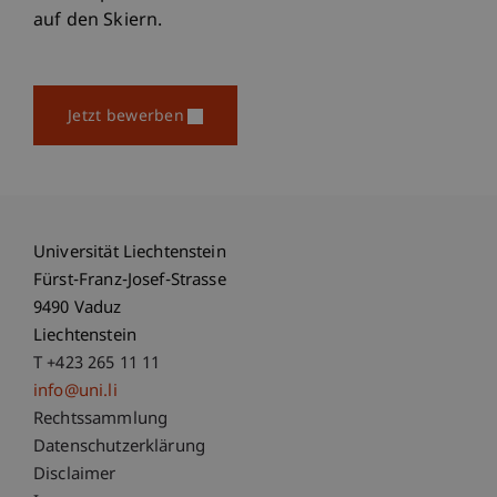
auf den Skiern.
Jetzt bewerben
Universität Liechtenstein
Fürst-Franz-Josef-Strasse
9490 Vaduz
Liechtenstein
T +423 265 11 11
info@uni.li
Fußzeile Rechtliche Hinweise
Rechtssammlung
Datenschutzerklärung
Disclaimer