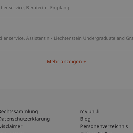
dienservice
Beraterin - Empfang
dienservice
Assistentin - Liechtenstein Undergraduate and Gr
Mehr anzeigen
Fußzeile Rechtliche Hinweise
Fußzeile Su
Rechtssammlung
my.uni.li
Datenschutzerklärung
Blog
Disclaimer
Personenverzeichnis