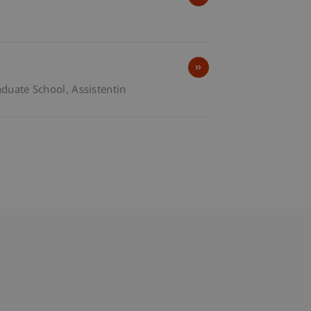
aduate School
Assistentin
bdomain-Verzeichnis