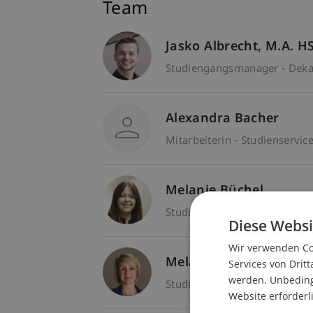
Team
Jasko
Albrecht
M.A. H
Studiengangsmanager - Dekan
Alexandra Bacher
Mitarbeiterin - Studienservic
Melanie Büchel
Studiengangsbetreuerin - Stu
Diese Websi
Wir verwenden Coo
Melanie Frommelt
Services von Dritt
werden. Unbedingt
Studiengangsbetreuerin - Stu
Website erforderl