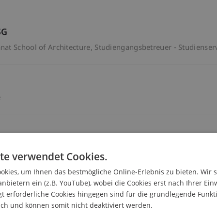
SG
at School of Architecture
Studiengangsbetreuer - Studienser
e
dienservice
te verwendet Cookies.
kies, um Ihnen das bestmögliche Online-Erlebnis zu bieten. Wir 
anbietern ein (z.B. YouTube), wobei die Cookies erst nach Ihrer Ein
 erforderliche Cookies hingegen sind für die grundlegende Funkti
dienservice
ich und können somit nicht deaktiviert werden.