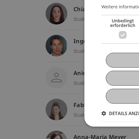
Weitere Informati
Chiara Gurschler
Studiengangsbetreuerin - Stu
Unbedingt
erforderlich
Ingrid Hefel-Gau
Studiengangsbetreuerin - Stu
Anica Hofstetter
Studiengangsbetreuerin - Stu
Fabienne
Knauss
B.A.
DETAILS ANZ
Studiengangsbetreuerin - Stu
Anna-Maria Meyer