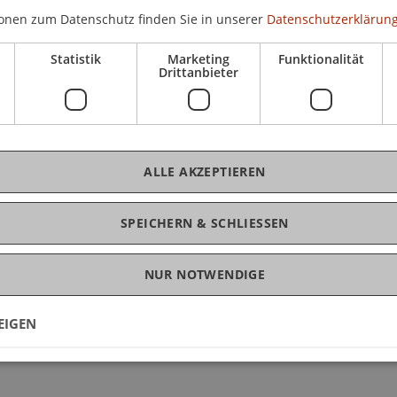
onen zum Datenschutz finden Sie in unserer
Datenschutzerklärung
dienservice
Statistik
Marketing
Funktionalität
Drittanbieter
dienservice
ALLE AKZEPTIEREN
SPEICHERN & SCHLIESSEN
dienservice
NUR NOTWENDIGE
EIGEN
dienservice