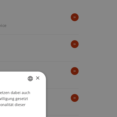
vice
×
setzen dabei auch
GERMAN
willigung gesetzt
ENGLISH
onalität dieser