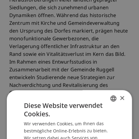
Herausforderungen vieler ländlich geprägter
Siedlungen, die sich zunehmend urbanen
Dynamiken öffnen. Während das historische
Zentrum mit Kirche und Gemeindeverwaltung
den Ursprung des Dorfes markiert, prägen heute
monofunktionale Gewerbezonen, die
Verlagerung öffentlicher Infrastruktur an den
Rand sowie ein Vitalitätsverlust im Kern das Bild.
Im Rahmen eines Entwurfsstudios in
Zusammenarbeit mit der Gemeinde Ruggell
entwickeln Studierende neue Strategien zur
Nachverdichtung und Revitalisierung des
Ortskerns. Ziel ist es, innovative planerische
×
Ansätze zu erproben, die den Ausgleich zwischen
Diese Website verwendet
historischer Identität und zukunftsorientierter
Cookies.
GERMAN
Siedlungsentwicklung ermöglichen.
Wir verwenden Cookies, um Ihnen das
ENGLISH
bestmögliche Online-Erlebnis zu bieten.
Beteiligte Einrichtungen
Wir setzen dabei auch Services von