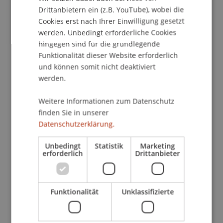
Städtebau und Raumentwicklung
/ Projektleitung
Drittanbietern ein (z.B. YouTube), wobei die
Gemeinde Ruggell
/ Auftraggeber
Cookies erst nach Ihrer Einwilligung gesetzt
werden. Unbedingt erforderliche Cookies
hingegen sind für die grundlegende
Projektbeteiligte
Funktionalität dieser Website erforderlich
und können somit nicht deaktiviert
werden.
Prof. Dipl. Arch. ETH Michael
Wagner
Weitere Informationen zum Datenschutz
Dekan - Liechtenstein School of
finden Sie in unserer
Architecture
Professor - Städtebau
und Raumentwicklung
Mitglied des
Datenschutzerklärung.
Rektorats - Rektorat
Studienleiter
MSc AR - Liechtenstein School of
Unbedingt
Statistik
Marketing
Architecture
erforderlich
Drittanbieter
Projektleiter
Oscar
Buson
MSc Arch ETH
Funktionalität
Unklassifizierte
SIA
Praxisdozent - Städtebau und
Raumentwicklung