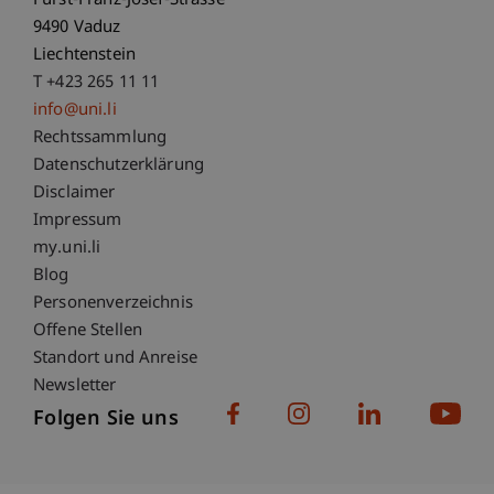
Fürst-Franz-Josef-Strasse
9490 Vaduz
Liechtenstein
T +423 265 11 11
info@uni.li
Fußzeile Rechtliche Hinweise
Rechtssammlung
Datenschutzerklärung
Disclaimer
Impressum
Fußzeile Subdomain-Verzeichnis
my.uni.li
Blog
Personenverzeichnis
Offene Stellen
Standort und Anreise
Newsletter
Folgen Sie uns