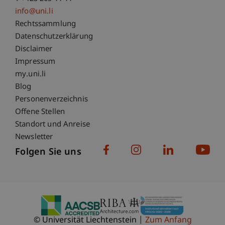
info@uni.li
Fußzeile Rechtliche Hinweise
Rechtssammlung
Datenschutzerklärung
Disclaimer
Impressum
Fußzeile Subdomain-Verzeichnis
my.uni.li
Blog
Personenverzeichnis
Offene Stellen
Standort und Anreise
Newsletter
Folgen Sie uns
© Universität Liechtenstein
Zum Anfang