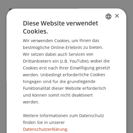
Bezug zu Liechtenstein
×
Das Projekt ist unmittelbar im liechtensteinischen
Diese Website verwendet
Rechtskontext verortet. Liechtenstein, das sich
Cookies.
GERMAN
mit dem Token- und VT-Dienstleister-Gesetz
Wir verwenden Cookies, um Ihnen das
(TVTG) bereits früh als innovationsfreundlicher
ENGLISH
bestmögliche Online-Erlebnis zu bieten.
Standort im Krypto- und Blockchain-Bereich
Wir setzen dabei auch Services von
positioniert hat, profitiert in besonderem Masse
Drittanbietern ein (z.B. YouTube), wobei die
von der Umsetzung der MiCAR-Regelungen. Die
Cookies erst nach Ihrer Einwilligung gesetzt
Anwendung der MiCAR fördert die Rechtsklarheit,
werden. Unbedingt erforderliche Cookies
stärkt die Marktintegrität und erhöht die
hingegen sind für die grundlegende
internationale Anschlussfähigkeit des
Funktionalität dieser Website erforderlich
liechtensteinischen Finanzplatzes. Durch die
und können somit nicht deaktiviert
Untersuchung der strafrechtlichen Dimension
werden.
der MiCAR-Umsetzung leistet das Projekt zudem
Weitere Informationen zum Datenschutz
einen Beitrag zur Weiterentwicklung der
finden Sie in unserer
nationalen Rechtsordnung und stösst eine
Datenschutzerklärung.
breitere gesellschaftliche Debatte über die