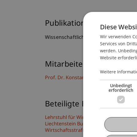
Publikationsart
Diese Websi
Wir verwenden Coo
Wissenschaftlicher Vortrag
Services von Dritt
werden. Unbedingt
Website erforderl
Mitarbeitende
Weitere Informati
Prof. Dr. Konstantina
Papathanasiou
LL
Unbedingt
erforderlich
Beteiligte Einrichtungen
Lehrstuhl für Wirtschaftsstrafrecht, Co
Liechtenstein Business Law School
Wirtschaftsstrafrecht, Compliance und D