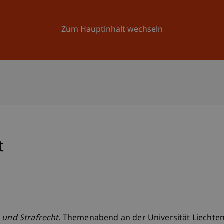
Forschung
Universität
Aktuelles
Zum Hauptinhalt wechseln
t
 und Strafrecht
. Themenabend an der Universität Liechtens