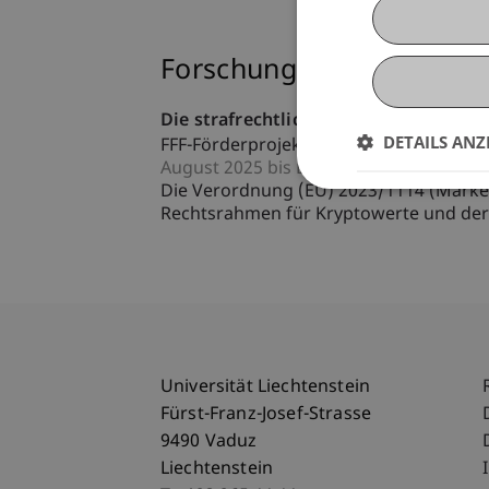
Forschung
Die strafrechtliche Dimension der M
DETAILS ANZ
FFF-Förderprojekt
August 2025 bis Dezember 2025 (abges
Die Verordnung (EU) 2023/1114 (Markets
Rechtsrahmen für Kryptowerte und deren 
Universität Liechtenstein
Fürst-Franz-Josef-Strasse
9490 Vaduz
Liechtenstein