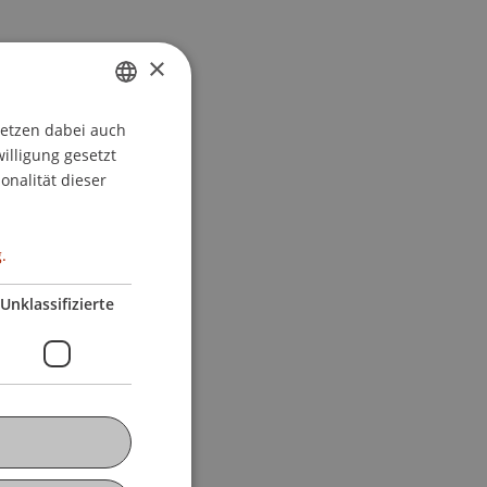
×
setzen dabei auch
GERMAN
willigung gesetzt
ENGLISH
onalität dieser
.
Unklassifizierte