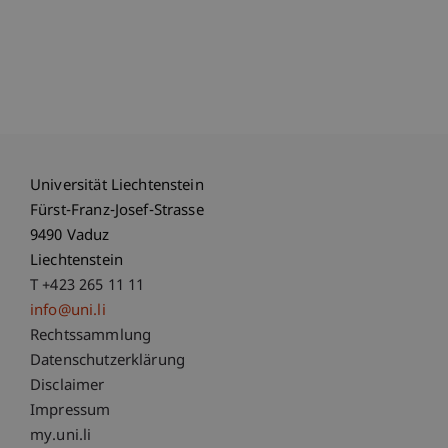
Universität Liechtenstein
Fürst-Franz-Josef-Strasse
9490 Vaduz
Liechtenstein
T +423 265 11 11
info@uni.li
Fußzeile Rechtliche Hinweise
Rechtssammlung
Datenschutzerklärung
Disclaimer
Impressum
Fußzeile Subdomain-Verzeichnis
my.uni.li