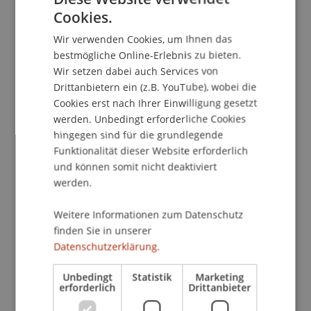
Kompetenzentwicklung und
Cookies.
GERMAN
Budgetierungsprozesse. Auf der Grundlage einer
Wir verwenden Cookies, um Ihnen das
Konzeption zur integrierten Prozessgestaltung im
ENGLISH
bestmögliche Online-Erlebnis zu bieten.
eLearning werden mehrere
Wir setzen dabei auch Services von
Fallstudienuntersuchungen durchgeführt. Die
Drittanbietern ein (z.B. YouTube), wobei die
Ergebnisse zeigen, wie eLearning in Institutionen
Cookies erst nach Ihrer Einwilligung gesetzt
nachhaltig zu verankern ist.
werden. Unbedingt erforderliche Cookies
hingegen sind für die grundlegende
Beteiligte Einrichtungen
Funktionalität dieser Website erforderlich
und können somit nicht deaktiviert
Hilti Lehrstuhl für Business Process Management
/
werden.
Projektleitung
Weitere Informationen zum Datenschutz
Projektbeteiligte
finden Sie in unserer
Datenschutzerklärung.
Prof. Dr. Jan vom Brocke
Unbedingt
Statistik
Marketing
erforderlich
Drittanbieter
Projektleiter