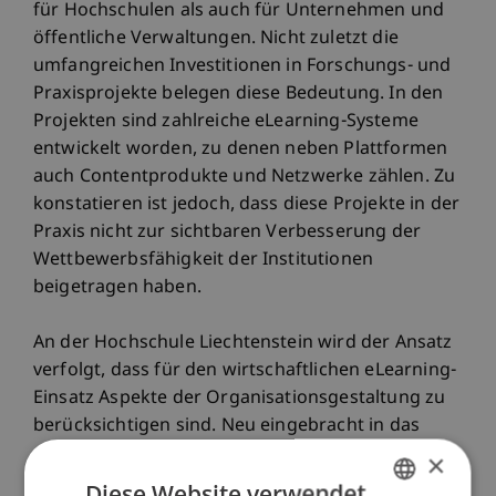
für Hochschulen als auch für Unternehmen und
öffentliche Verwaltungen. Nicht zuletzt die
umfangreichen Investitionen in Forschungs- und
Praxisprojekte belegen diese Bedeutung. In den
Projekten sind zahlreiche eLearning-Systeme
entwickelt worden, zu denen neben Plattformen
auch Contentprodukte und Netzwerke zählen. Zu
konstatieren ist jedoch, dass diese Projekte in der
Praxis nicht zur sichtbaren Verbesserung der
Wettbewerbsfähigkeit der Institutionen
beigetragen haben.
An der Hochschule Liechtenstein wird der Ansatz
verfolgt, dass für den wirtschaftlichen eLearning-
Einsatz Aspekte der Organisationsgestaltung zu
berücksichtigen sind. Neu eingebracht in das
eLearning werden daher Themen wie
×
Referenzprozesse, Geschäftsmodelle,
Diese Website verwendet