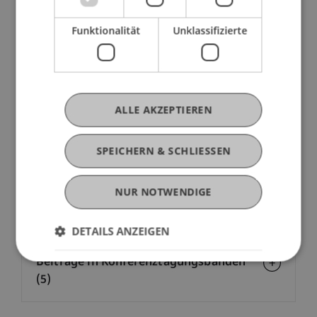
Funktionalität
Unklassifizierte
Publikationen
Beiträge in wissenschaftlichen
ALLE AKZEPTIEREN
Fachzeitschriften (4)
SPEICHERN & SCHLIESSEN
Herausgegebener Sammelband (1)
NUR NOTWENDIGE
Beiträge in Sammelbänden (8)
DETAILS ANZEIGEN
Beiträge in Konferenztagungsbänden
(5)