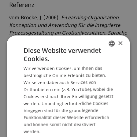
Referenz
vom Brocke, J. (2006).
E-Learning-Organisation.
Konzeption und Anwendung für die integrierte
Prozessgestaltung an Großuniversitäten. Sprache
und Kommunikation im Dialog der Kulturen
.
×
Paper presented at the Internationalen
Diese Website verwendet
Wissenschaftlichen Konferenz, Rjasan, Russland.
Cookies.
GERMAN
Wir verwenden Cookies, um Ihnen das
ENGLISH
bestmögliche Online-Erlebnis zu bieten.
Publikationsart
Wir setzen dabei auch Services von
Drittanbietern ein (z.B. YouTube), wobei die
Beitrag in Konferenztagungsband
Cookies erst nach Ihrer Einwilligung gesetzt
werden. Unbedingt erforderliche Cookies
hingegen sind für die grundlegende
Funktionalität dieser Website erforderlich
Mitarbeitende
und können somit nicht deaktiviert
werden.
Prof. Dr. Jan vom Brocke