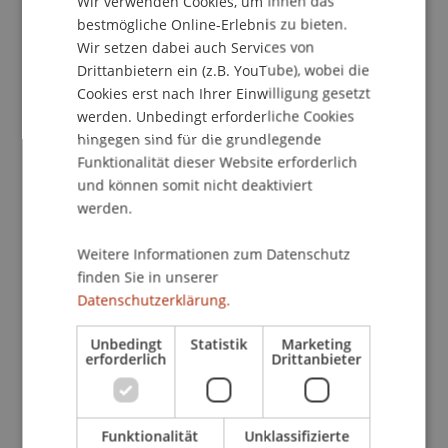
Wir verwenden Cookies, um Ihnen das
in die moderne Ingenieurbaukultur übertragen
ENGLISH
bestmögliche Online-Erlebnis zu bieten.
lassen. Diese Untersuchung fragt, inwiefern sich
Wir setzen dabei auch Services von
die segmentierte Konstruktionslogik de L'Ormes
Drittanbietern ein (z.B. YouTube), wobei die
in der strukturellen und gestalterischen
Cookies erst nach Ihrer Einwilligung gesetzt
Ausformung der Caserne Rochambeau
werden. Unbedingt erforderliche Cookies
wiederfindet - und welche Potenziale daraus für
hingegen sind für die grundlegende
heutige zirkuläre Bauansätze ableitbar sind.
Funktionalität dieser Website erforderlich
Darüber hinaus untersucht die Forschung weitere
und können somit nicht deaktiviert
bestehende Dachstrukturen à petit bois und zieht
werden.
vergleichende Schlüsse zur Entwicklung der
Bohlenkonstruktion.
Weitere Informationen zum Datenschutz
finden Sie in unserer
Datenschutzerklärung.
Beteiligte Einrichtungen
Bauerbe und Upcycling
/ Projektleitung
Unbedingt
Statistik
Marketing
erforderlich
Drittanbieter
Projektbeteiligte
Funktionalität
Unklassifizierte