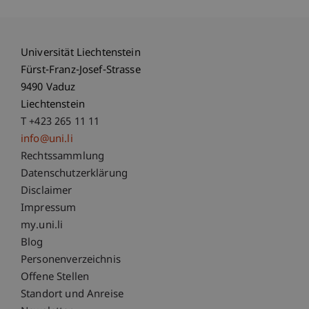
Universität Liechtenstein
Fürst-Franz-Josef-Strasse
9490 Vaduz
Liechtenstein
T +423 265 11 11
info@uni.li
Fußzeile Rechtliche Hinweise
Rechtssammlung
Datenschutzerklärung
Disclaimer
Impressum
Fußzeile Subdomain-Verzeichnis
my.uni.li
Blog
Personenverzeichnis
Offene Stellen
Standort und Anreise