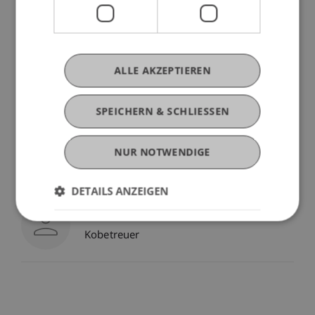
Anna
Lohs
MSc Arch
Wissenschaftliche Mitarbeiterin /
Doktorandin - Bauerbe und Upcycling
Doktorandin
ALLE AKZEPTIEREN
Prof. Dr. Daniel
SPEICHERN & SCHLIESSEN
Stockhammer
Professor - Bauerbe und Upcycling
Akademischer Leiter Doktorat AR -
NUR NOTWENDIGE
Liechtenstein School of Architecture
Betreuer
DETAILS ANZEIGEN
Prof. Dr. Stefan Holzer
Kobetreuer