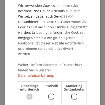
VERSTEHEN, Andelsbuch.
Wir verwenden Cookies, um Ihnen das
ENGLISH
bestmögliche Online-Erlebnis zu bieten.
Wir setzen dabei auch Services von
Drittanbietern ein (z.B. YouTube), wobei die
Publikationsart
Cookies erst nach Ihrer Einwilligung gesetzt
werden. Unbedingt erforderliche Cookies
Wissenschaftlicher Vortrag
hingegen sind für die grundlegende
Funktionalität dieser Website erforderlich
und können somit nicht deaktiviert
Mitarbeitende
werden.
Bmstr. Mag. arch. Cornelia Faisst-Mätzler
Weitere Informationen zum Datenschutz
Prof. Dr. Daniel Stockhammer
finden Sie in unserer
Datenschutzerklärung.
Beteiligte Einrichtungen
Unbedingt
Statistik
Marketing
erforderlich
Drittanbieter
Liechtenstein School of Architecture
Urbanismus, Architektur und Gesellschaft
Bauerbe und Upcycling