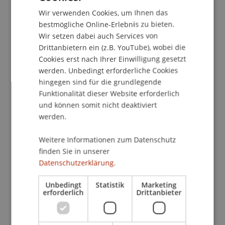
Rechtsanwaltskammer für Kärnten und der
Wir verwenden Cookies, um Ihnen das
ENGLISH
Universität Klagenfurt (online), Klagenfurt.
bestmögliche Online-Erlebnis zu bieten.
Wir setzen dabei auch Services von
Drittanbietern ein (z.B. YouTube), wobei die
Cookies erst nach Ihrer Einwilligung gesetzt
Publikationsart
werden. Unbedingt erforderliche Cookies
hingegen sind für die grundlegende
Wissenschaftlicher Vortrag
Funktionalität dieser Website erforderlich
und können somit nicht deaktiviert
werden.
Mitarbeitende
Weitere Informationen zum Datenschutz
Prof. Dr. Bernhard Burtscher
finden Sie in unserer
Datenschutzerklärung.
Beteiligte Einrichtungen
Unbedingt
Statistik
Marketing
erforderlich
Drittanbieter
Lehrstuhl für Bank- und Finanzmarktrecht
Liechtenstein Business Law School