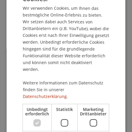
Versicherungswirtschaft
. Themennachmittag an
Wir verwenden Cookies, um Ihnen das
ENGLISH
der Universität Liechtenstein (online), Vaduz.
bestmögliche Online-Erlebnis zu bieten.
Wir setzen dabei auch Services von
Drittanbietern ein (z.B. YouTube), wobei die
Cookies erst nach Ihrer Einwilligung gesetzt
Publikationsart
werden. Unbedingt erforderliche Cookies
hingegen sind für die grundlegende
Wissenschaftlicher Vortrag
Funktionalität dieser Website erforderlich
und können somit nicht deaktiviert
werden.
Mitarbeitende
Weitere Informationen zum Datenschutz
Prof. Dr. Bernhard Burtscher
finden Sie in unserer
Datenschutzerklärung.
Beteiligte Einrichtungen
Unbedingt
Statistik
Marketing
erforderlich
Drittanbieter
Lehrstuhl für Bank- und Finanzmarktrecht
Liechtenstein Business Law School