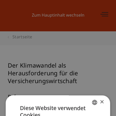
Zum Hauptinhalt wechseln
Startseite
Der Klimawandel als
Herausforderung für die
Versicherungswirtschaft
Referenz
×
Diese Website verwendet
Burtscher, B. (2021, Juni 29).
Der Klimawandel als
Cookies.
Herausforderung für die
GERMAN