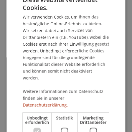
Cookies.
GERMAN
Wir verwenden Cookies, um Ihnen das
ENGLISH
Publikationsart
bestmögliche Online-Erlebnis zu bieten.
Wir setzen dabei auch Services von
Beitrag in Gesetzeskommentierung
Drittanbietern ein (z.B. YouTube), wobei die
Cookies erst nach Ihrer Einwilligung gesetzt
werden. Unbedingt erforderliche Cookies
Mitarbeitende
hingegen sind für die grundlegende
Funktionalität dieser Website erforderlich
Prof. Dr. Bernhard Burtscher
und können somit nicht deaktiviert
werden.
Weitere Informationen zum Datenschutz
Beteiligte Einrichtungen
finden Sie in unserer
Datenschutzerklärung.
Lehrstuhl für Bank- und Finanzmarktrecht
Liechtenstein Business Law School
Bank- und Finanzmarktrecht
Unbedingt
Statistik
Marketing
erforderlich
Drittanbieter