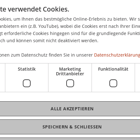
te verwendet Cookies.
kies, um Ihnen das bestmögliche Online-Erlebnis zu bieten. Wir 
anbietern ein (z.B. YouTube), wobei die Cookies erst nach Ihrer Ein
 erforderliche Cookies hingegen sind für die grundlegende Funkti
ich und können somit nicht deaktiviert werden.
onen zum Datenschutz finden Sie in unserer
Datenschutzerklärung
Statistik
Marketing
Funktionalität
Drittanbieter
ALLE AKZEPTIEREN
SPEICHERN & SCHLIESSEN
teuerlehre, Internationales und Liechtensteinisches Steuerr