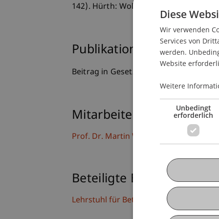
142). Hürth: Wolters Kluwer.
Diese Websi
Wir verwenden Coo
Services von Dritt
Publikationsart
werden. Unbedingt
Website erforderl
Beitrag in Gesetzeskommentierung
Weitere Informati
Unbedingt
Mitarbeitende
erforderlich
Prof. Dr. Martin Wenz
Beteiligte Einrichtungen
Lehrstuhl für Betriebswirtschaftliche S