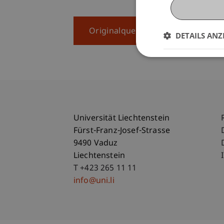
Originalquellen
DETAILS ANZ
Universität Liechtenstein
Fürst-Franz-Josef-Strasse
9490 Vaduz
Liechtenstein
T +423 265 11 11
info@uni.li