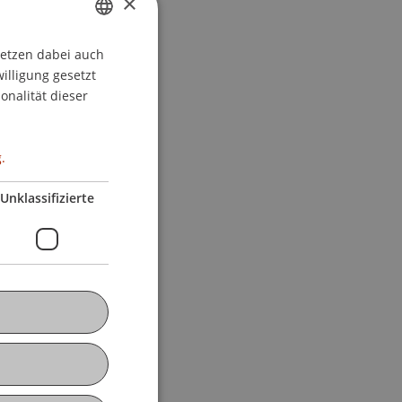
×
setzen dabei auch
GERMAN
willigung gesetzt
ENGLISH
onalität dieser
.
Unklassifizierte
echt