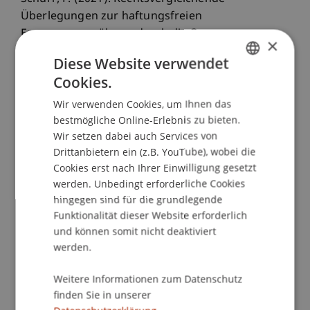
Überlegungen zur haftungsfreien
Ermessensausübung durch die Organe von
×
Kapitalgesellschaften. In B. Paal, D. Poelzig & O.
Diese Website verwendet
Fehrenbacher (Eds.),
Deutsches, Europäisches
Cookies.
GERMAN
und Vergleichendes Wirtschaftsrecht. Festschrift
für Werner F. Ebke zum 70. Geburtstag
. München:
Wir verwenden Cookies, um Ihnen das
ENGLISH
bestmögliche Online-Erlebnis zu bieten.
C.H. Beck.
Wir setzen dabei auch Services von
Drittanbietern ein (z.B. YouTube), wobei die
Cookies erst nach Ihrer Einwilligung gesetzt
Publikationsart
werden. Unbedingt erforderliche Cookies
hingegen sind für die grundlegende
Beitrag in Sammelband
Funktionalität dieser Website erforderlich
und können somit nicht deaktiviert
werden.
Mitarbeitende
Weitere Informationen zum Datenschutz
Univ.-Prof. Dr. Francesco A. Schurr
finden Sie in unserer