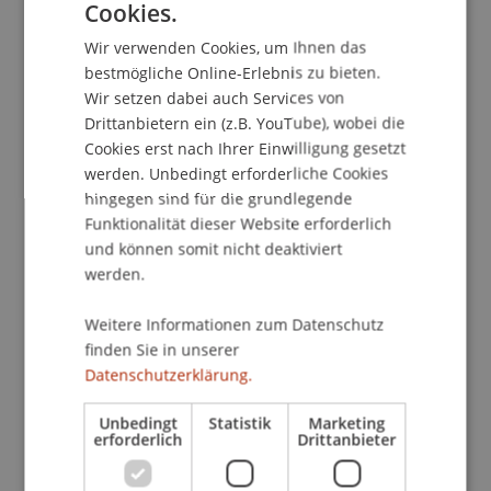
Cookies.
GERMAN
Legalzession und Regressverzicht des
Wir verwenden Cookies, um Ihnen das
Sachversicherers - Korrespondenz zu OGH 7 Ob
ENGLISH
bestmögliche Online-Erlebnis zu bieten.
219/20m.
Juristische Blätter
(2), 123-128.
Wir setzen dabei auch Services von
Drittanbietern ein (z.B. YouTube), wobei die
Cookies erst nach Ihrer Einwilligung gesetzt
Publikationsart
werden. Unbedingt erforderliche Cookies
hingegen sind für die grundlegende
Beitrag in wissenschaftlicher Fachzeitschrift
Funktionalität dieser Website erforderlich
und können somit nicht deaktiviert
werden.
Mitarbeitende
Weitere Informationen zum Datenschutz
finden Sie in unserer
Prof. Dr. Bernhard Burtscher
Datenschutzerklärung.
Unbedingt
Statistik
Marketing
Beteiligte Einrichtungen
erforderlich
Drittanbieter
Lehrstuhl für Bank- und Finanzmarktrecht