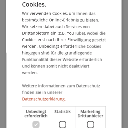
Cookies.
GERMAN
Wir verwenden Cookies, um Ihnen das
ENGLISH
Publikationsart
bestmögliche Online-Erlebnis zu bieten.
Wir setzen dabei auch Services von
Beitrag in wissenschaftlicher Fachzeitschrift
Drittanbietern ein (z.B. YouTube), wobei die
Cookies erst nach Ihrer Einwilligung gesetzt
werden. Unbedingt erforderliche Cookies
hingegen sind für die grundlegende
Mitarbeitende
Funktionalität dieser Website erforderlich
und können somit nicht deaktiviert
Univ.-Ass. Dr. Patrick Raschner
werden.
Weitere Informationen zum Datenschutz
Beteiligte Einrichtungen
finden Sie in unserer
Datenschutzerklärung.
Liechtenstein Business Law School
Bank- und Finanzmarktrecht
Unbedingt
Statistik
Marketing
erforderlich
Drittanbieter