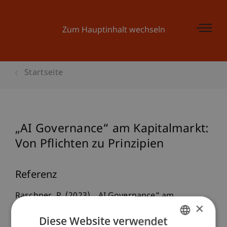
Zum Hauptinhalt wechseln
Startseite
„AI Governance“ am Kapitalmarkt:
Von Pflichten zu Prinzipien
Referenz
Raschner, P. (2023). „AI Governance“ am
×
Kapitalmarkt: Von Pflichten zu Prinzipien.
Diese Website verwendet
Zeitschrift für Finanzmarktrecht (ZFR)
(9).