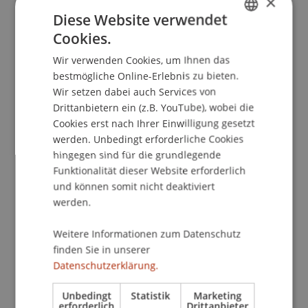
×
the Wege zur Bauwende. Architektur klima- und
Diese Website verwendet
ressourcenschonend konstruiert, Frankenstein,
Cookies.
GERMAN
Germany.
Wir verwenden Cookies, um Ihnen das
ENGLISH
bestmögliche Online-Erlebnis zu bieten.
Wir setzen dabei auch Services von
Publikationsart
Drittanbietern ein (z.B. YouTube), wobei die
Cookies erst nach Ihrer Einwilligung gesetzt
Präsentation auf wissenschaftlicher Konferenz
werden. Unbedingt erforderliche Cookies
hingegen sind für die grundlegende
Funktionalität dieser Website erforderlich
und können somit nicht deaktiviert
Mitarbeitende
werden.
Prof. Dr. Daniel Stockhammer
Weitere Informationen zum Datenschutz
finden Sie in unserer
Datenschutzerklärung.
Beteiligte Einrichtungen
Unbedingt
Statistik
Marketing
Liechtenstein School of Architecture
erforderlich
Drittanbieter