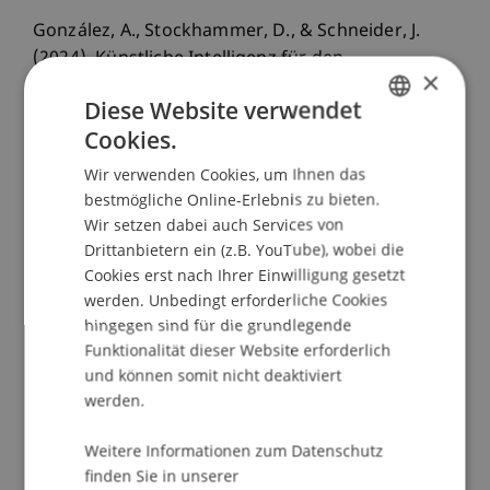
González, A., Stockhammer, D., & Schneider, J.
(2024). Künstliche Intelligenz für den
×
Wiederaufbau von Kulturgütern am Beispiel der
Diese Website verwendet
Rekonstruktionsfrage von Schloss Vaduz.
Cookies.
Forschungsmagazin 160 im Quadrat
(5).
GERMAN
Wir verwenden Cookies, um Ihnen das
ENGLISH
bestmögliche Online-Erlebnis zu bieten.
Wir setzen dabei auch Services von
Publikationsart
Drittanbietern ein (z.B. YouTube), wobei die
Cookies erst nach Ihrer Einwilligung gesetzt
Beitrag in wissenschaftlicher Fachzeitschrift
werden. Unbedingt erforderliche Cookies
hingegen sind für die grundlegende
Funktionalität dieser Website erforderlich
Mitarbeitende
und können somit nicht deaktiviert
werden.
Prof. Dr. Johannes Schneider
Prof. Dr. Daniel Stockhammer
Weitere Informationen zum Datenschutz
Dr. Andrea Gonzalez
finden Sie in unserer