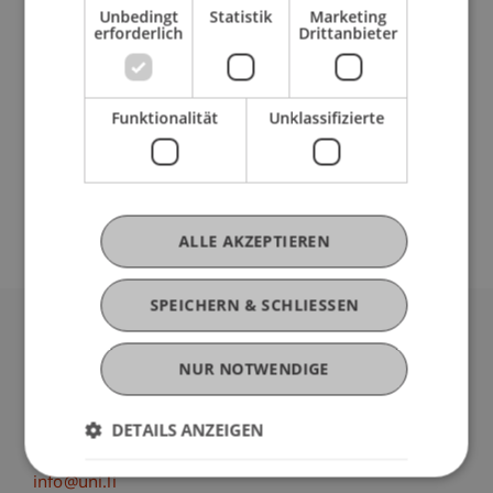
Unbedingt
Statistik
Marketing
erforderlich
Drittanbieter
Ausbildung
Funktionalität
Unklassifizierte
Werdegang
ALLE AKZEPTIEREN
SPEICHERN & SCHLIESSEN
Universität Liechtenstein
NUR NOTWENDIGE
Fürst-Franz-Josef-Strasse
9490 Vaduz
Liechtenstein
DETAILS ANZEIGEN
T +423 265 11 11
info@uni.li