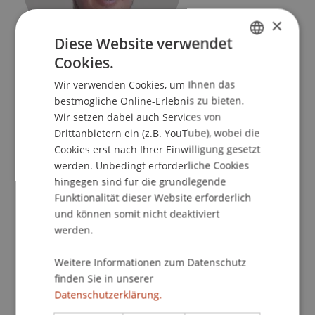
×
Diese Website verwendet
Cookies.
GERMAN
Professor
Artificial Intelligence und Data Science
Wir verwenden Cookies, um Ihnen das
ENGLISH
bestmögliche Online-Erlebnis zu bieten.
Universität Liechtenstein
Wir setzen dabei auch Services von
Fürst-Franz-Josef-Strasse
Drittanbietern ein (z.B. YouTube), wobei die
Cookies erst nach Ihrer Einwilligung gesetzt
9490 Vaduz
werden. Unbedingt erforderliche Cookies
Liechtenstein
hingegen sind für die grundlegende
Funktionalität dieser Website erforderlich
T. +423 265 13 23
und können somit nicht deaktiviert
johannes.schneider@uni.li
werden.
Weitere Informationen zum Datenschutz
finden Sie in unserer
Profil
Lehre
Forschung
Publikationen
Datenschutzerklärung.