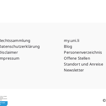
Fußzeile Rechtliche Hinweise
Fußzeile Su
Rechtssammlung
my.uni.li
Datenschutzerklärung
Blog
Disclaimer
Personenverzeichnis
Impressum
Offene Stellen
Standort und Anreise
Newsletter
©