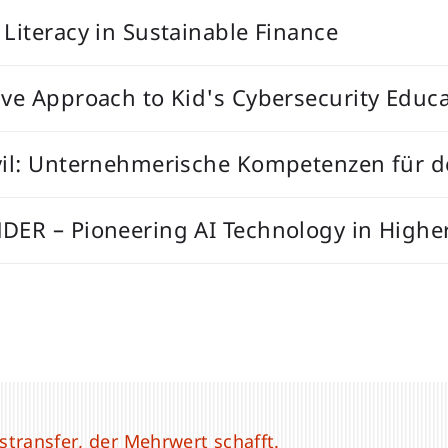
Literacy in Sustainable Finance
ive Approach to Kid's Cybersecurity Edu
vil: Unternehmerische Kompetenzen für d
DER – Pioneering AI Technology in Highe
transfer, der Mehrwert schafft.
transfer, der Mehrwert schafft.
transfer, der Mehrwert schafft.
transfer, der Mehrwert schafft.