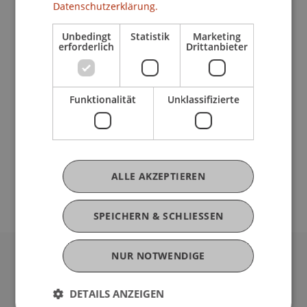
Datenschutzerklärung.
Unbedingt
Statistik
Marketing
erforderlich
Drittanbieter
Sommersemester 2025
Funktionalität
Unklassifizierte
ALLE AKZEPTIEREN
SPEICHERN & SCHLIESSEN
NUR NOTWENDIGE
Universität Liechtenstein
Fürst-Franz-Josef-Strasse
DETAILS ANZEIGEN
9490 Vaduz