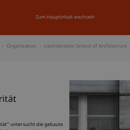
Forschung
Universität
Aktuelles
Zum Hauptinhalt wechseln
Organisation
Liechtenstein School of Architecture
ität
tät" untersucht die gebaute