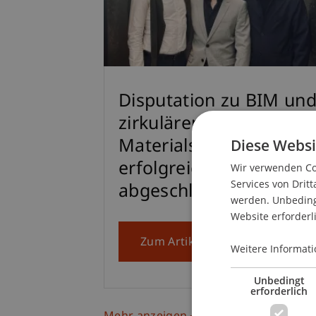
Disputation zu BIM un
zirkulären
Diese Websi
Materialspeichern
erfolgreich
Wir verwenden Coo
Services von Dritt
abgeschlossen
werden. Unbedingt
Website erforderl
Zum Artikel
Weitere Informati
Unbedingt
erforderlich