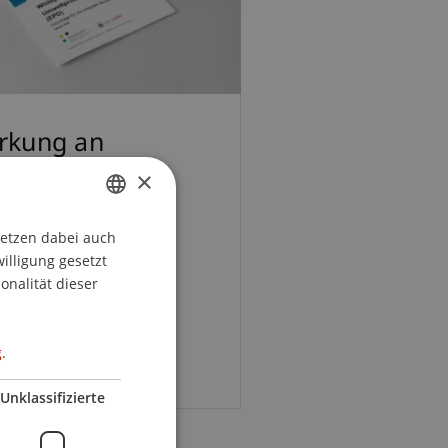
rkung an
epaper zum
×
lären Bauen
setzen dabei auch
GERMAN
willigung gesetzt
ENGLISH
onalität dieser
Artikel
.
Unklassifizierte