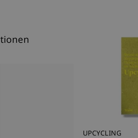
tionen
WEITERBAUEN I
UPCYCLING