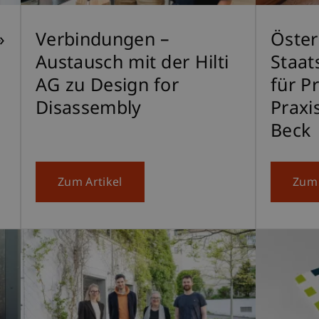
»
Verbindungen –
Öster
Austausch mit der Hilti
Staat
AG zu Design for
für P
Disassembly
Praxi
Beck
Zum Artikel
Zum 