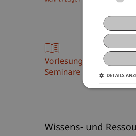
Mehr anzeigen
Vorlesungen +
Seminare
DETAILS ANZ
Wissens- und Resso