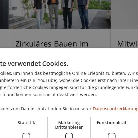
d
Zirkuläres Bauen im
Mitwi
Fokus: Pionierin
Whit
te verwendet Cookies.
Barbara Buser zu Gast
zirku
in Schaan
kies, um Ihnen das bestmögliche Online-Erlebnis zu bieten. Wir 
anbietern ein (z.B. YouTube), wobei die Cookies erst nach Ihrer Ein
 erforderliche Cookies hingegen sind für die grundlegende Funkti
ich und können somit nicht deaktiviert werden.
Zum Artikel
Zum 
onen zum Datenschutz finden Sie in unserer
Datenschutzerklärung
Statistik
Marketing
Funktionalität
Drittanbieter